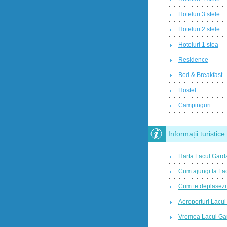
Hoteluri 3 stele
Hoteluri 2 stele
Hoteluri 1 stea
Residence
Bed & Breakfast
Hostel
Campinguri
Informații turistice
Harta Lacul Gard
Cum ajungi la La
Cum te deplasezi
Aeroporturi Lacu
Vremea Lacul Ga