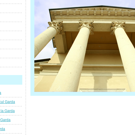
a
cul Garda
 la Garda
l Garda
rda