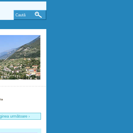
Caută
lia
ginea următoare ›