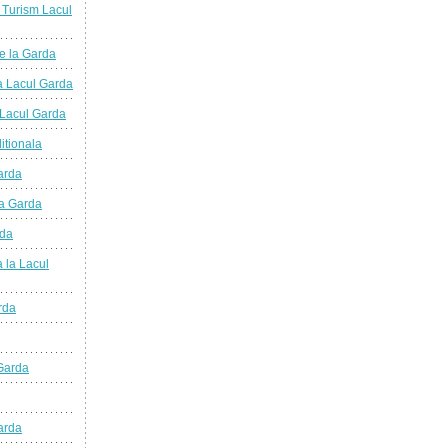
de Turism Lacul
ie la Garda
la Lacul Garda
a Lacul Garda
itionala
arda
la Garda
rda
a la Lacul
rda
 Garda
arda