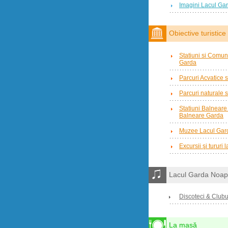
Imagini Lacul Ga
Obiective turistice
Statiuni si Comuni
Garda
Parcuri Acvatice s
Parcuri naturale s
Statiuni Balnear
Balneare Garda
Muzee Lacul Gar
Excursii şi tururi
Lacul Garda Noap
Discoteci & Clubu
La masă