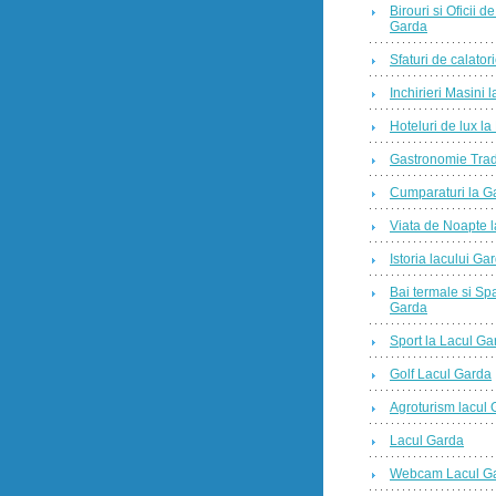
Birouri si Oficii 
Garda
Sfaturi de calator
Inchirieri Masini 
Hoteluri de lux l
Gastronomie Trad
Cumparaturi la G
Viata de Noapte 
Istoria lacului Ga
Bai termale si Sp
Garda
Sport la Lacul Ga
Golf Lacul Garda
Agroturism lacul
Lacul Garda
Webcam Lacul G