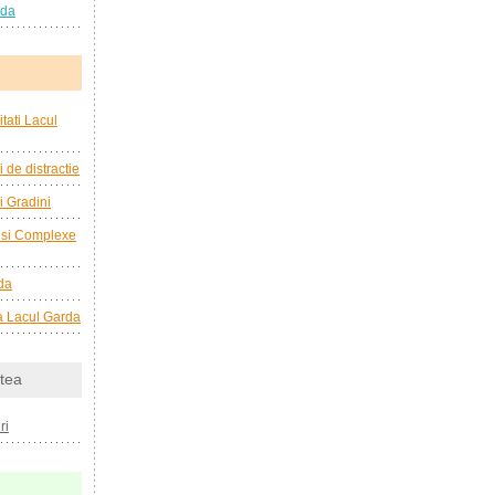
rda
tati Lacul
i de distractie
i Gradini
e si Complexe
da
 la Lacul Garda
tea
ri