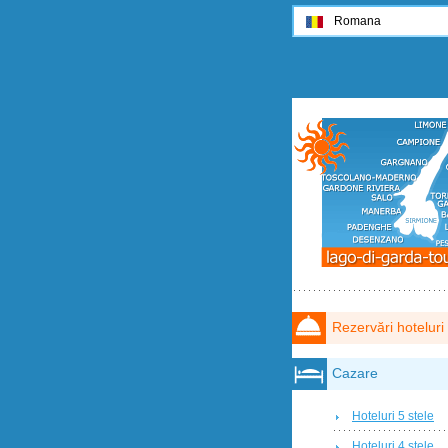
Romana
Rezervări hoteluri
Cazare
Hoteluri 5 stele
Hoteluri 4 stele