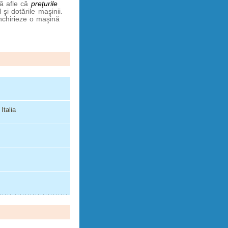
să afle că
preţurile
 şi dotările maşinii.
închirieze o maşină
Italia