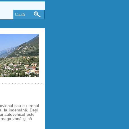
Caută
avionul sau cu trenul
ai la îndemână. Deşi
ui autovehicul este
ntreaga zonă şi să