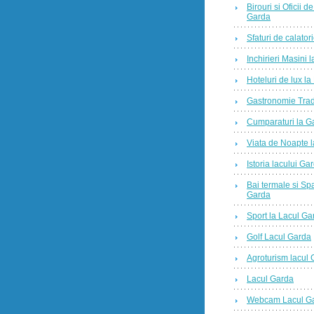
Birouri si Oficii 
Garda
Sfaturi de calator
Inchirieri Masini 
Hoteluri de lux l
Gastronomie Trad
Cumparaturi la G
Viata de Noapte 
Istoria lacului Ga
Bai termale si Sp
Garda
Sport la Lacul Ga
Golf Lacul Garda
Agroturism lacul
Lacul Garda
Webcam Lacul G