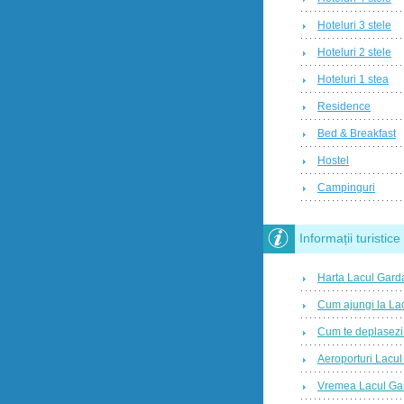
Hoteluri 3 stele
Hoteluri 2 stele
Hoteluri 1 stea
Residence
Bed & Breakfast
Hostel
Campinguri
Informații turistice
Harta Lacul Gard
Cum ajungi la La
Cum te deplasezi
Aeroporturi Lacu
Vremea Lacul Ga