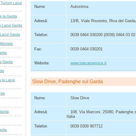
de Turism Lacul
Nume:
Autostima
ie la Garda
Adresă:
13/B, Viale Rovereto, Riva del Garda, 
la Lacul Garda
a Lacul Garda
Telefon:
0039 0464 030200 (0039) 0464 03 02
itionala
Fax:
0039 0464 030201
arda
la Garda
Website:
www.topcarservice.it
rda
a la Lacul
Slow Drive, Padenghe sul Garda
rda
Nume:
Slow Drive
 Garda
Adresă:
108, Via Marconi, 25080, Padenghe s
Italia
Telefon
0039 0309 907712
arda