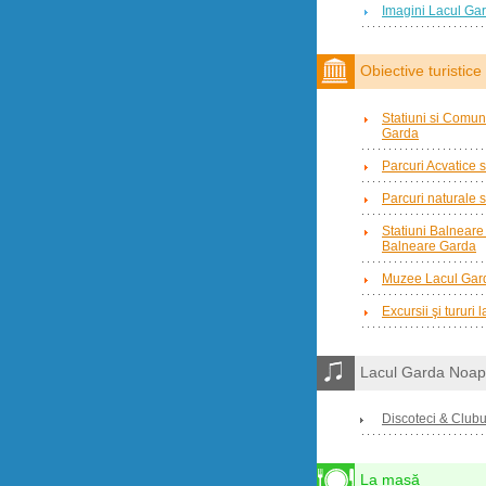
Imagini Lacul Ga
Obiective turistice
Statiuni si Comuni
Garda
Parcuri Acvatice s
Parcuri naturale s
Statiuni Balnear
Balneare Garda
Muzee Lacul Gar
Excursii şi tururi
Lacul Garda Noap
Discoteci & Clubu
La masă