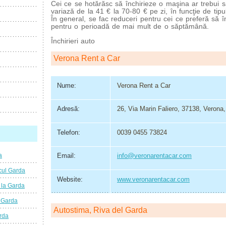
Cei ce se hotărăsc să închirieze o maşina ar trebui 
variază de la 41 € la 70-80 € pe zi, în funcţie de tipul
În general, se fac reduceri pentru cei ce preferă să 
pentru o perioadă de mai mult de o săptămână.
Închirieri auto
Verona Rent a Car
Nume:
Verona Rent a Car
Adresă:
26, Via Marin Faliero, 37138, Verona, 
Telefon:
0039 0455 73824
a
Email:
info@veronarentacar.com
cul Garda
Website:
www.veronarentacar.com
 la Garda
l Garda
Autostima, Riva del Garda
rda