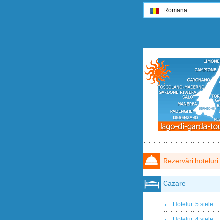
Romana
Rezervări hoteluri
Cazare
Hoteluri 5 stele
Hoteluri 4 stele