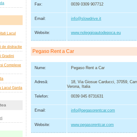
rda
Fax:
0039 0309 907712
Email:
info@slowdrive.it
Website:
www.noleggioautodepoca.eu
tati Lacul
i de distractie
Pegaso Rent a Car
i Gradini
e si Complexe
Nume:
Pegaso Rent a Car
da
Adresă:
18, Via Giosue Carducci, 37059, Cam
Verona, Italia
 la Lacul Garda
Telefon:
0039 045 8731631
tea
Email:
info@pegasorentcar.com
ri
Website:
www.pegasorentcar.com