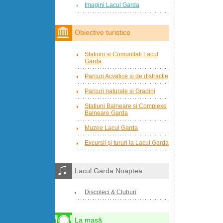
Imagini Lacul Garda
Obiective turistice
Statiuni si Comunitati Lacul
Garda
Parcuri Acvatice si de distractie
Parcuri naturale si Gradini
Statiuni Balneare si Complexe
Balneare Garda
Muzee Lacul Garda
Excursii şi tururi la Lacul Garda
Lacul Garda Noaptea
Discoteci & Cluburi
La masă