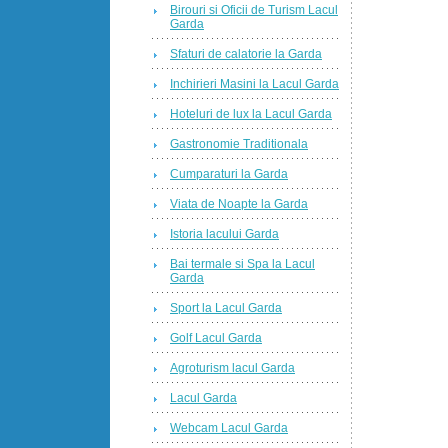
Birouri si Oficii de Turism Lacul
Garda
Sfaturi de calatorie la Garda
Inchirieri Masini la Lacul Garda
Hoteluri de lux la Lacul Garda
Gastronomie Traditionala
Cumparaturi la Garda
Viata de Noapte la Garda
Istoria lacului Garda
Bai termale si Spa la Lacul
Garda
Sport la Lacul Garda
Golf Lacul Garda
Agroturism lacul Garda
Lacul Garda
Webcam Lacul Garda