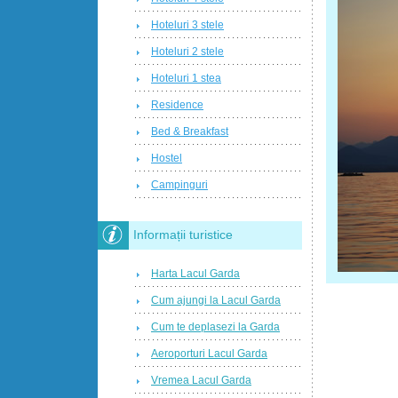
Hoteluri 3 stele
Hoteluri 2 stele
Hoteluri 1 stea
Residence
Bed & Breakfast
Hostel
Campinguri
Informații turistice
Harta Lacul Garda
Cum ajungi la Lacul Garda
Cum te deplasezi la Garda
Aeroporturi Lacul Garda
Vremea Lacul Garda