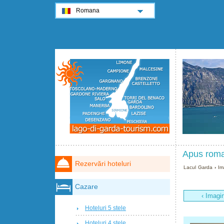
Romana
Apus roman
Rezervări hoteluri
Lacul Garda
›
Im
Cazare
‹ Imagi
Hoteluri 5 stele
Hoteluri 4 stele