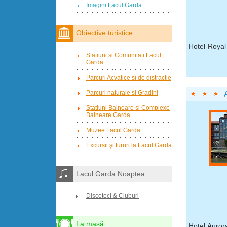
Imagini Lacul Garda
Obiective turistice
Hotel Royal
Statiuni si Comunitati Lacul
Garda
Parcuri Acvatice si de distractie
Parcuri naturale si Gradini
Statiuni Balneare si Complexe
Balneare Garda
Muzee Lacul Garda
Excursii şi tururi la Lacul Garda
Lacul Garda Noaptea
Discoteci & Cluburi
La masă
Hotel Auror