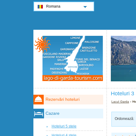
Romana
Hoteluri 3
Rezervări hoteluri
Lacul Garda
› Ho
Cazare
Ordonează:
Hoteluri 5 stele
Hoteluri 4 stele