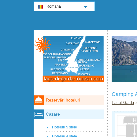
Romana
Camping A
Rezervări hoteluri
Lacul Garda
Cazare
Hoteluri 5 stele
Hoteluri 4 stele