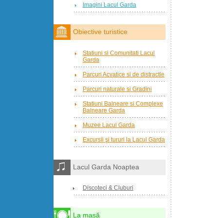
Imagini Lacul Garda
Obiective turistice
Statiuni si Comunitati Lacul
Garda
Parcuri Acvatice si de distractie
Parcuri naturale si Gradini
Statiuni Balneare si Complexe
Balneare Garda
Muzee Lacul Garda
Excursii şi tururi la Lacul Garda
Lacul Garda Noaptea
Discoteci & Cluburi
La masă