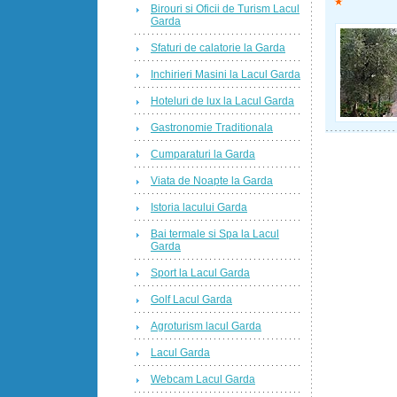
Birouri si Oficii de Turism Lacul
Garda
Sfaturi de calatorie la Garda
Inchirieri Masini la Lacul Garda
Hoteluri de lux la Lacul Garda
Gastronomie Traditionala
Cumparaturi la Garda
Viata de Noapte la Garda
Istoria lacului Garda
Bai termale si Spa la Lacul
Garda
Sport la Lacul Garda
Golf Lacul Garda
Agroturism lacul Garda
Lacul Garda
Webcam Lacul Garda