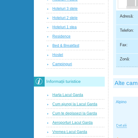
Hoteluri 3 stele
Adresă:
Hoteluri 2 stele
Hoteluri 1 stea
Telefon:
Residence
Fax:
Bed & Breakfast
Hostel
Zonă:
Campinguri
Informații turistice
Alte cam
Harta Lacul Garda
Alpino
Cum ajungi la Lacul Garda
Cum te deplasezi la Garda
Aeroporturi Lacul Garda
Vremea Lacul Garda