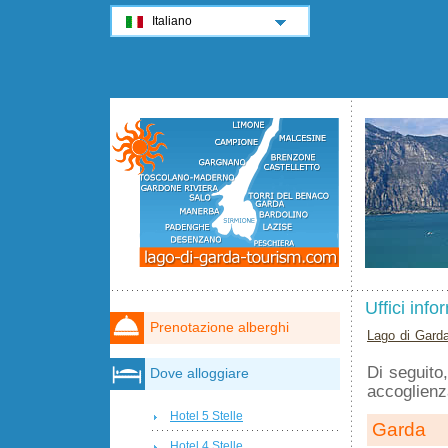
Italiano
Uffici inf
Prenotazione alberghi
Lago di Gard
Di seguito,
Dove alloggiare
accoglienz
Hotel 5 Stelle
Garda
Hotel 4 Stelle