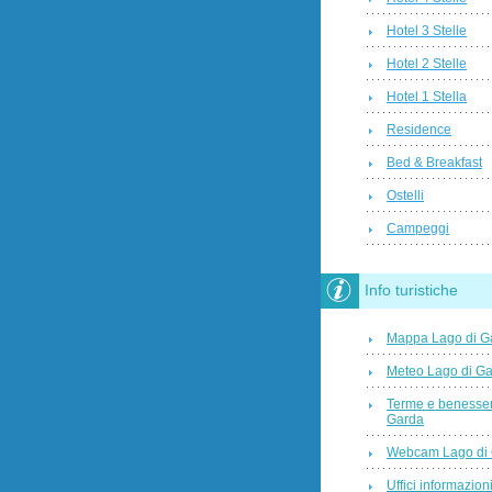
Hotel 3 Stelle
Hotel 2 Stelle
Hotel 1 Stella
Residence
Bed & Breakfast
Ostelli
Campeggi
Info turistiche
Mappa Lago di G
Meteo Lago di G
Terme e benesser
Garda
Webcam Lago di
Uffici informazioni