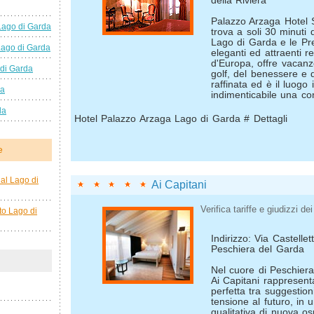
della Riviera
Palazzo Arzaga Hotel 
Lago di Garda
trova a soli 30 minuti 
Lago di Garda e le Prea
Lago di Garda
eleganti ed attraenti re
d'Europa, offre vacanz
 di Garda
golf, del benessere e 
raffinata ed è il luogo
da
indimenticabile una con
da
Hotel Palazzo Arzaga Lago di Garda # Dettagli
e
al Lago di
Ai Capitani
Verifica tariffe e giudizzi dei 
to Lago di
Indirizzo: Via Castelle
Peschiera del Garda
Nel cuore di Peschiera
Ai Capitani rappresent
perfetta tra suggestion
tensione al futuro, in 
qualitativa di nuova osp