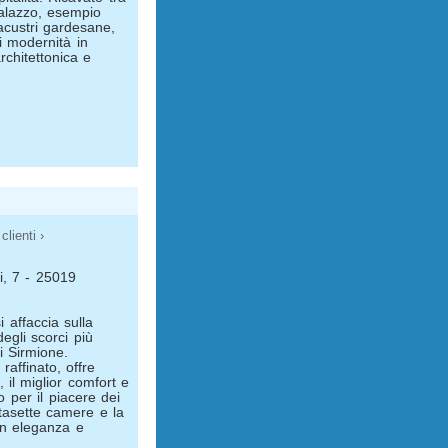
palazzo, esempio
lacustri gardesane,
i modernità in
chitettonica e
clienti ›
i, 7 - 25019
 affaccia sulla
egli scorci più
di Sirmione.
raffinato, offre
 il miglior comfort e
o per il piacere dei
ntasette camere e la
on eleganza e