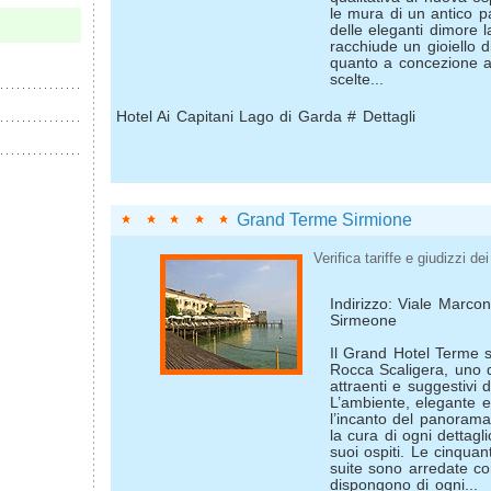
le mura di un antico 
delle eleganti dimore 
racchiude un gioiello d
quanto a concezione ar
scelte...
Hotel Ai Capitani Lago di Garda # Dettagli
Grand Terme Sirmione
Verifica tariffe e giudizzi dei 
Indirizzo: Viale Marcon
Sirmeone
Il Grand Hotel Terme si
Rocca Scaligera, uno d
attraenti e suggestivi 
L’ambiente, elegante e 
l’incanto del panorama,
la cura di ogni dettagli
suoi ospiti. Le cinqua
suite sono arredate c
dispongono di ogni...