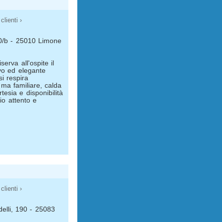
clienti ›
10/b - 25010 Limone
serva all'ospite il
ivo ed elegante
si respira
 ma familiare, calda
tesia e disponibilità
io attento e
clienti ›
delli, 190 - 25083