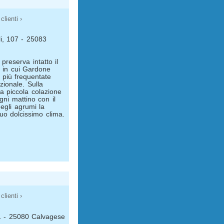
clienti ›
li, 107 - 25083
preserva intatto il
o in cui Gardone
 più frequentate
azionale. Sulla
la piccola colazione
gni mattino con il
egli agrumi la
uo dolcissimo clima.
clienti ›
 1 - 25080 Calvagese