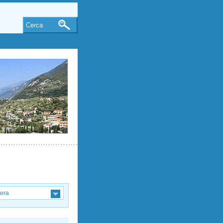
Cerca
tera