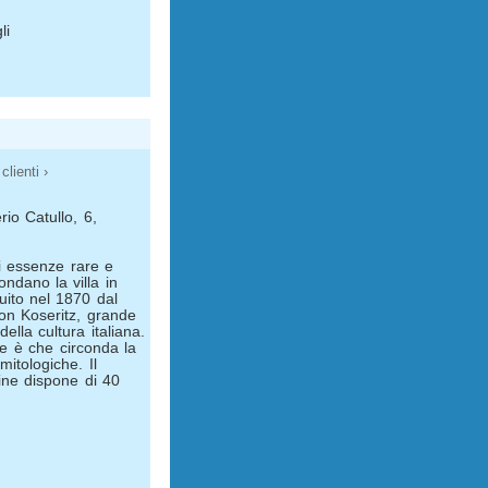
li
clienti ›
rio Catullo, 6,
i essenze rare e
ondano la villa in
ruito nel 1870 dal
von Koseritz, grande
ella cultura italiana.
de è che circonda la
mitologiche. Il
tine dispone di 40