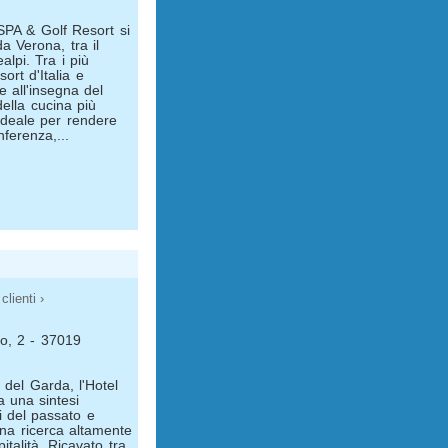
SPA & Golf Resort si
da Verona, tra il
lpi. Tra i più
sort d'Italia e
e all'insegna del
della cucina più
 ideale per rendere
ferenza,...
clienti ›
tto, 2 - 37019
 del Garda, l'Hotel
a una sintesi
i del passato e
una ricerca altamente
italità. Ricavato tra