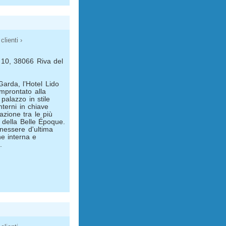
clienti ›
i 10, 38066 Riva del
Garda, l’Hotel Lido
improntato alla
palazzo in stile
interni in chiave
zione tra le più
i della Belle Époque.
nessere d'ultima
e interna e
.