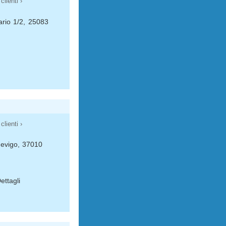
clienti ›
ario 1/2, 25083
clienti ›
rdevigo, 37010
ettagli