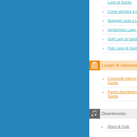
Lago di Garda
Come arrivare a 
Noleggio auto a 
Agriturismo Lago
Golf Lago di Gar
Foto Lago di Gar
Luoghi di interess
Comunità intorno 
Garda
Parchi divertimen
Garda
Divertimento
Disco & Club