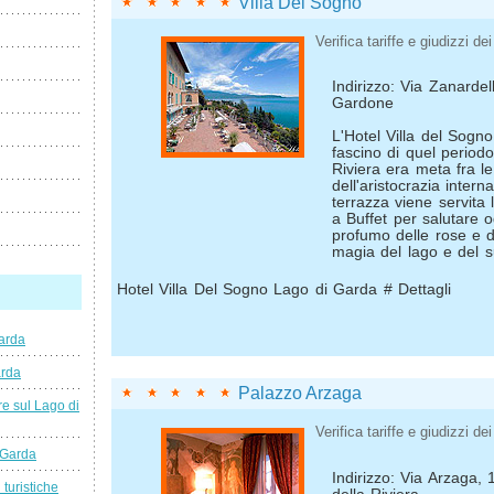
Villa Del Sogno
Verifica tariffe e giudizzi dei 
Indirizzo: Via Zanardel
Gardone
L'Hotel Villa del Sogno 
fascino di quel period
Riviera era meta fra le
dell'aristocrazia intern
terrazza viene servita 
a Buffet per salutare o
profumo delle rose e d
magia del lago e del s
Hotel Villa Del Sogno Lago di Garda # Dettagli
arda
arda
Palazzo Arzaga
e sul Lago di
Verifica tariffe e giudizzi dei 
 Garda
Indirizzo: Via Arzaga,
 turistiche