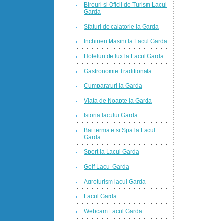
Birouri si Oficii de Turism Lacul
Garda
Sfaturi de calatorie la Garda
Inchirieri Masini la Lacul Garda
Hoteluri de lux la Lacul Garda
Gastronomie Traditionala
Cumparaturi la Garda
Viata de Noapte la Garda
Istoria lacului Garda
Bai termale si Spa la Lacul
Garda
Sport la Lacul Garda
Golf Lacul Garda
Agroturism lacul Garda
Lacul Garda
Webcam Lacul Garda