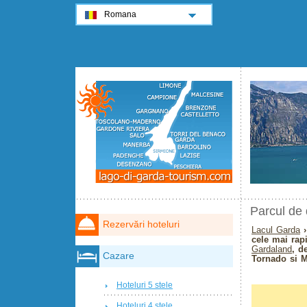
Romana
Parcul de 
Rezervări hoteluri
Lacul Garda
›
cele mai rap
Gardaland
, d
Cazare
Tornado si 
Hoteluri 5 stele
Hoteluri 4 stele