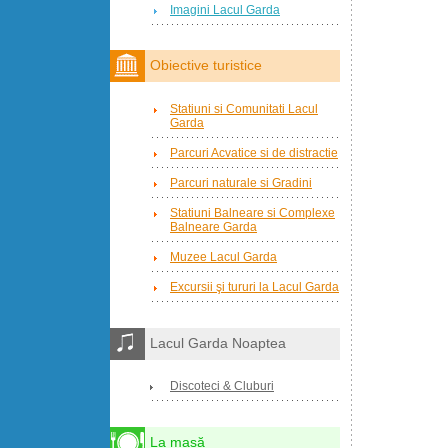
Imagini Lacul Garda
Obiective turistice
Statiuni si Comunitati Lacul
Garda
Parcuri Acvatice si de distractie
Parcuri naturale si Gradini
Statiuni Balneare si Complexe
Balneare Garda
Muzee Lacul Garda
Excursii şi tururi la Lacul Garda
Lacul Garda Noaptea
Discoteci & Cluburi
La masă