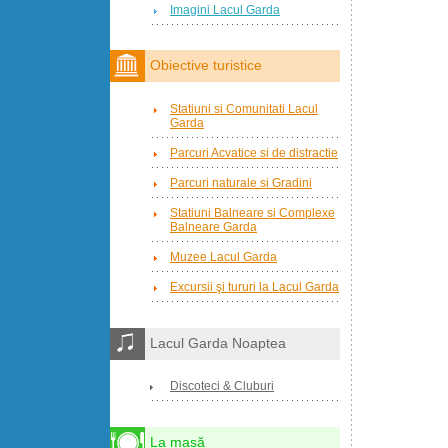
Imagini Lacul Garda
Obiective turistice
Statiuni si Comunitati Lacul
Garda
Parcuri Acvatice si de distractie
Parcuri naturale si Gradini
Statiuni Balneare si Complexe
Balneare Garda
Muzee Lacul Garda
Excursii şi tururi la Lacul Garda
Lacul Garda Noaptea
Discoteci & Cluburi
La masă