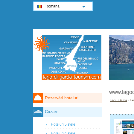
Romana
www.lagod
Rezervări hoteluri
Lacul Garda
› Le
Cazare
Hoteluri 5 stele
Hoteluri 4 stele