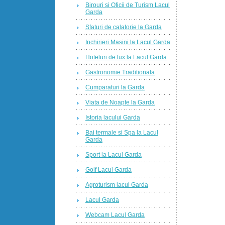
Birouri si Oficii de Turism Lacul
Garda
Sfaturi de calatorie la Garda
Inchirieri Masini la Lacul Garda
Hoteluri de lux la Lacul Garda
Gastronomie Traditionala
Cumparaturi la Garda
Viata de Noapte la Garda
Istoria lacului Garda
Bai termale si Spa la Lacul
Garda
Sport la Lacul Garda
Golf Lacul Garda
Agroturism lacul Garda
Lacul Garda
Webcam Lacul Garda