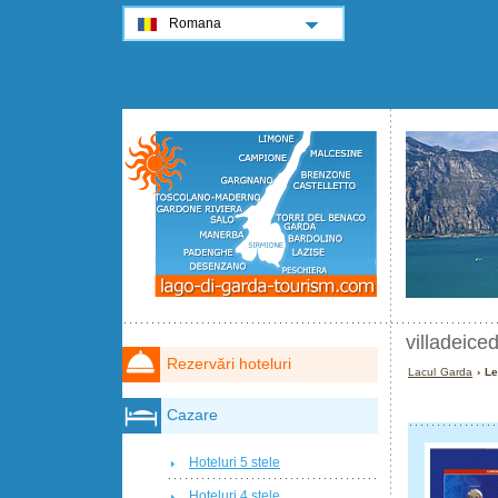
Romana
villadeicedr
Rezervări hoteluri
Lacul Garda
› Leg
Cazare
Hoteluri 5 stele
Hoteluri 4 stele