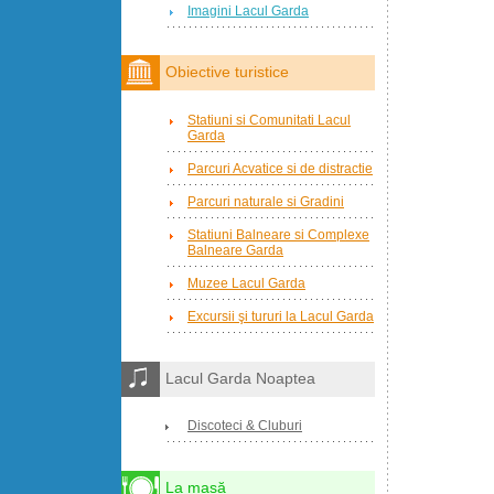
Imagini Lacul Garda
Obiective turistice
Statiuni si Comunitati Lacul
Garda
Parcuri Acvatice si de distractie
Parcuri naturale si Gradini
Statiuni Balneare si Complexe
Balneare Garda
Muzee Lacul Garda
Excursii şi tururi la Lacul Garda
Lacul Garda Noaptea
Discoteci & Cluburi
La masă