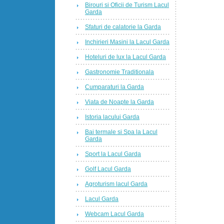
Birouri si Oficii de Turism Lacul
Garda
Sfaturi de calatorie la Garda
Inchirieri Masini la Lacul Garda
Hoteluri de lux la Lacul Garda
Gastronomie Traditionala
Cumparaturi la Garda
Viata de Noapte la Garda
Istoria lacului Garda
Bai termale si Spa la Lacul
Garda
Sport la Lacul Garda
Golf Lacul Garda
Agroturism lacul Garda
Lacul Garda
Webcam Lacul Garda