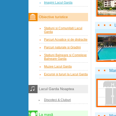
Imagini Lacul Garda
Obiective turistice
Statiuni si Comunitati Lacul
Garda
Parcuri Acvatice si de distractie
Parcuri naturale si Gradini
Statiuni Balneare si Complexe
Balneare Garda
Muzee Lacul Garda
Man
Excursii şi tururi la Lacul Garda
Lacul Garda Noaptea
Discoteci & Cluburi
La masă
Man