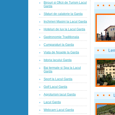
Birouri si Oficii de Turism Lacul
Garda
Sfaturi de calatorie la Garda
Inchirieri Masini la Lacul Garda
Hoteluri de lux la Lacul Garda
Gastronomie Traditionala
Cumparaturi la Garda
Le
Viata de Noapte la Garda
Istoria lacului Garda
Bai termale si Spa la Lacul
Garda
Sport la Lacul Garda
Golf Lacul Garda
Agroturism lacul Garda
Lacul Garda
Webcam Lacul Garda