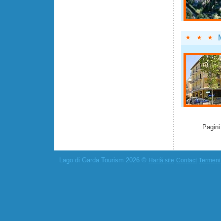
Pagini
Lago di Garda Tourism 2026 ©
Hartă site
Contact
Termeni 