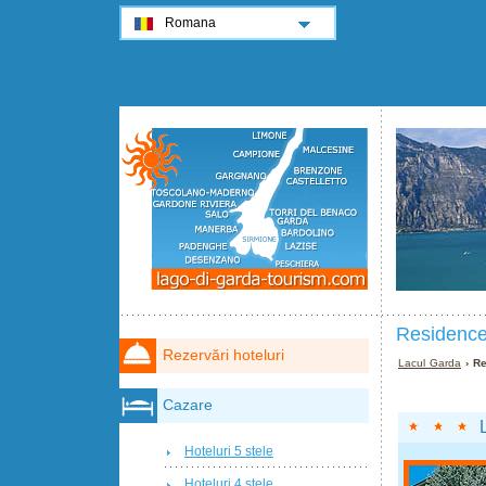
Romana
Residence
Rezervări hoteluri
Lacul Garda
› Re
Cazare
Hoteluri 5 stele
Hoteluri 4 stele