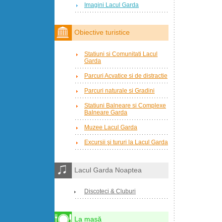
Imagini Lacul Garda
Obiective turistice
Statiuni si Comunitati Lacul
Garda
Parcuri Acvatice si de distractie
Parcuri naturale si Gradini
Statiuni Balneare si Complexe
Balneare Garda
Muzee Lacul Garda
Excursii şi tururi la Lacul Garda
Lacul Garda Noaptea
Discoteci & Cluburi
La masă