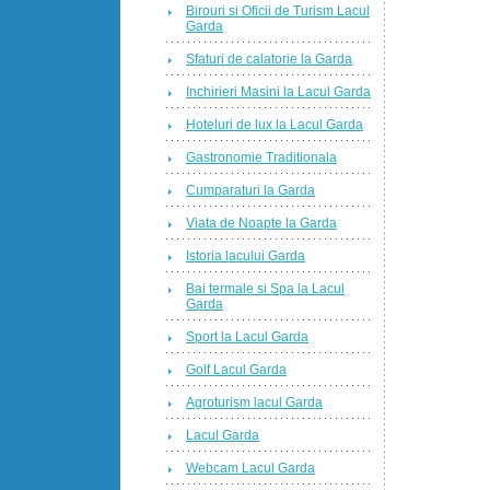
Birouri si Oficii de Turism Lacul
Garda
Sfaturi de calatorie la Garda
Inchirieri Masini la Lacul Garda
Hoteluri de lux la Lacul Garda
Gastronomie Traditionala
Cumparaturi la Garda
Viata de Noapte la Garda
Istoria lacului Garda
Bai termale si Spa la Lacul
Garda
Sport la Lacul Garda
Golf Lacul Garda
Agroturism lacul Garda
Lacul Garda
Webcam Lacul Garda