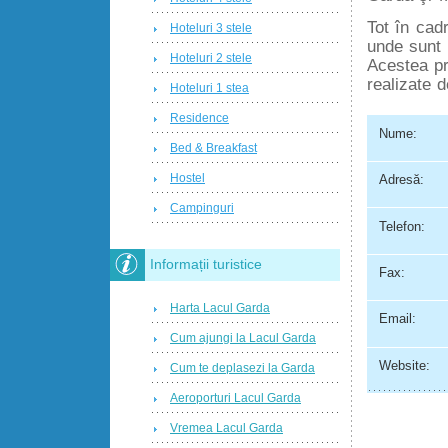
Tot în cadr
Hoteluri 3 stele
unde sunt 
Hoteluri 2 stele
Acestea pr
realizate d
Hoteluri 1 stea
Residence
Nume:
Bed & Breakfast
Hostel
Adresă:
Campinguri
Telefon:
Informații turistice
Fax:
Harta Lacul Garda
Email:
Cum ajungi la Lacul Garda
Website:
Cum te deplasezi la Garda
Aeroporturi Lacul Garda
Vremea Lacul Garda