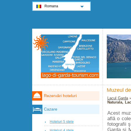
Romana
Muzeul de 
Rezervări hoteluri
Lacul Garda
Naturala, La
Cazare
Acest muz
află o col
Hoteluri 5 stele
fotografii 
Garda şi M
Hoteluri 4 stele