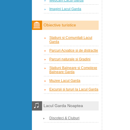
Webcam Lacul Garda
Imagini Lacul Garda
Obiective turistice
Statiuni si Comunitati Lacul
Garda
Parcuri Acvatice si de distractie
Parcuri naturale si Gradini
Statiuni Balneare si Complexe
Balneare Garda
Muzee Lacul Garda
Excursii şi tururi la Lacul Garda
Lacul Garda Noaptea
Discoteci & Cluburi