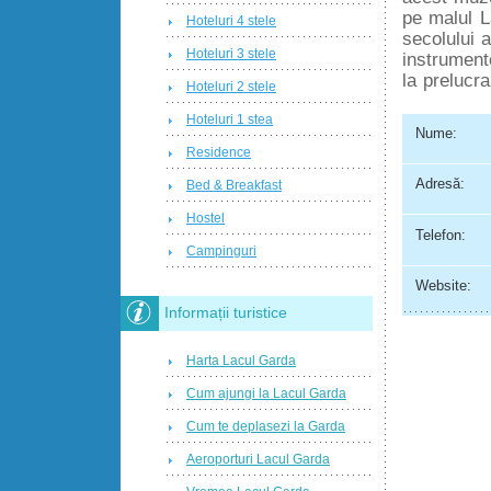
pe malul L
Hoteluri 4 stele
secolului a
Hoteluri 3 stele
instrument
la prelucr
Hoteluri 2 stele
Hoteluri 1 stea
Nume:
Residence
Adresă:
Bed & Breakfast
Hostel
Telefon:
Campinguri
Website:
Informații turistice
Harta Lacul Garda
Cum ajungi la Lacul Garda
Cum te deplasezi la Garda
Aeroporturi Lacul Garda