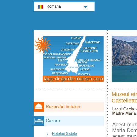
Romana
Muzeul et
Castellett
Rezervări hoteluri
Lacul Garda
Madre Maria 
Cazare
Acest muze
Maria Dome
Hoteluri 5 stele
acest muze