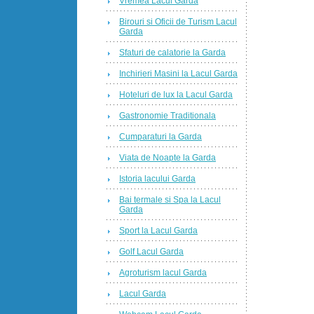
Vremea Lacul Garda
Birouri si Oficii de Turism Lacul
Garda
Sfaturi de calatorie la Garda
Inchirieri Masini la Lacul Garda
Hoteluri de lux la Lacul Garda
Gastronomie Traditionala
Cumparaturi la Garda
Viata de Noapte la Garda
Istoria lacului Garda
Bai termale si Spa la Lacul
Garda
Sport la Lacul Garda
Golf Lacul Garda
Agroturism lacul Garda
Lacul Garda