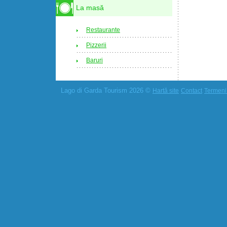
La masă
Restaurante
Pizzerii
Baruri
Lago di Garda Tourism 2026 ©
Hartă site
Contact
Termeni 