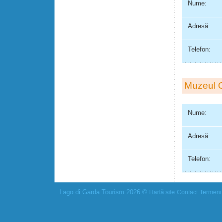
Nume:
Adresă:
Telefon:
Muzeul O
Nume:
Adresă:
Telefon:
Lago di Garda Tourism 2026 ©
Hartă site
Contact
Termeni 