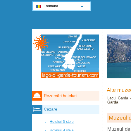
Romana
Alte muze
Rezervări hoteluri
Lacul Garda
Garda
Cazare
Muzeul d
Hoteluri 5 stele
Muzeul de 
Hoteluri 4 stele