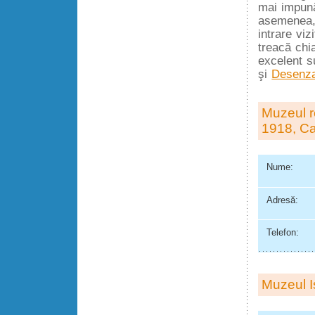
mai impună
asemenea, 
intrare viz
treacă chia
excelent s
şi
Desenz
Muzeul re
1918, Ca
Nume:
Adresă:
Telefon:
Muzeul Is