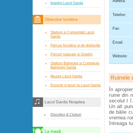
Adresă:
Imagini Lacul Garda
Telefon:
Obiective turistice
Fax:
Statiuni si Comunitati Lacul
Garda
Email:
Parcuri Acvatice si de distractie
Parcuri naturale si Gradini
Website:
Statiuni Balneare si Complexe
Balneare Garda
Muzee Lacul Garda
Ruinele 
Excursii şi tururi la Lacul Garda
În apropie
ruine din n
secolul I î
Lacul Garda Noaptea
Un alt pun
de băile c
Discoteci & Cluburi
vremea roma
întreaga l
La masă