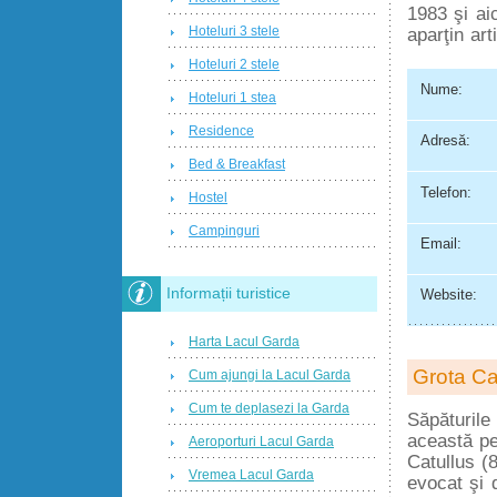
1983 şi ai
Hoteluri 3 stele
aparţin arti
Hoteluri 2 stele
Nume:
Hoteluri 1 stea
Residence
Adresă:
Bed & Breakfast
Telefon:
Hostel
Campinguri
Email:
Informații turistice
Website:
Harta Lacul Garda
Grota Ca
Cum ajungi la Lacul Garda
Cum te deplasezi la Garda
Săpăturile
această pe
Aeroporturi Lacul Garda
Catullus (
Vremea Lacul Garda
evocat şi 