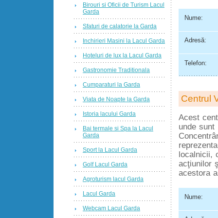
Birouri si Oficii de Turism Lacul
Garda
Nume:
Sfaturi de calatorie la Garda
Adresă:
Inchirieri Masini la Lacul Garda
Hoteluri de lux la Lacul Garda
Telefon:
Gastronomie Traditionala
Cumparaturi la Garda
Centrul V
Viata de Noapte la Garda
Istoria lacului Garda
Acest cent
unde sunt 
Bai termale si Spa la Lacul
Concentrân
Garda
reprezenta
Sport la Lacul Garda
localnicii,
acţiunilor
Golf Lacul Garda
acestora a
Agroturism lacul Garda
Lacul Garda
Nume:
Webcam Lacul Garda