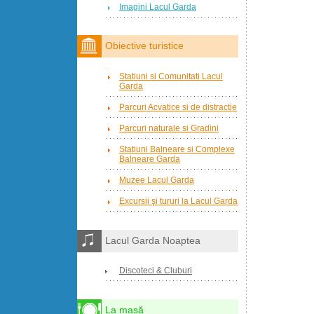
Imagini Lacul Garda
Obiective turistice
Statiuni si Comunitati Lacul
Garda
Parcuri Acvatice si de distractie
Parcuri naturale si Gradini
Statiuni Balneare si Complexe
Balneare Garda
Muzee Lacul Garda
Excursii şi tururi la Lacul Garda
Lacul Garda Noaptea
Discoteci & Cluburi
La masă