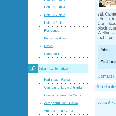
Hoteluri 3 stele
săi. Camer
Hoteluri 2 stele
telefon, te
Hoteluri 1 stea
Complexul 
piscine, u
Residence
Wellness 
inchiriere
Bed & Breakfast
Hostel
Adresă:
Campinguri
Zonă hotel
Informații turistice
Contact [+
Harta Lacul Garda
Alte hote
Cum ajungi la Lacul Garda
Cum te deplasezi la Garda
Donna Silvia
Aeroporturi Lacul Garda
Vremea Lacul Garda