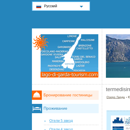
Русский
termedisi
Бронирование гостиницы
Озеро Гарда
› С
Проживание
Отели 5 звезд
Отели 4 звезд