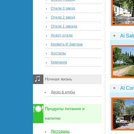
Отели 3 звезд
Отели 2 звезд
Отели 1 звезда
Ai Sali
Апарт-отели
Кровать И Завтрак
Хостелы
Кемпинги
Ночная жизнь
Al Cor
Диско & клубы
Продукты питания и
напитки
Рестораны