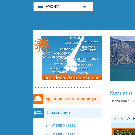
Русский
Кемпинги
Бронирование гостиницы
Озеро Гарда
› К
Проживание
Ai 
Отели 5 звезд
Отели 4 звезд