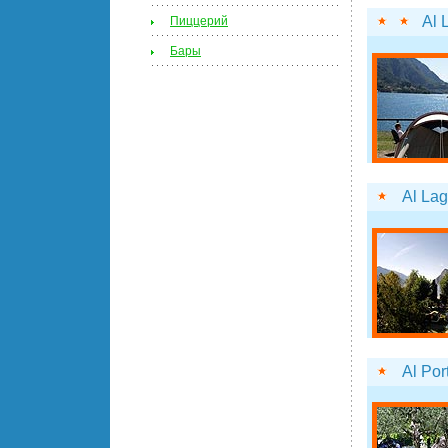
Al 
Пиццерий
Бары
Al La
Al Por