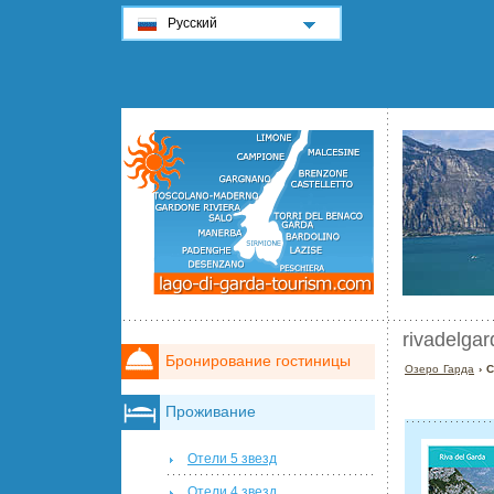
Русский
rivadelga
Бронирование гостиницы
Озеро Гарда
› С
Проживание
Отели 5 звезд
Отели 4 звезд