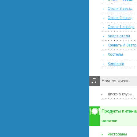
Отели 3 звезд
Отели 2 звезд
Отели 1 звезда
Апарт-отели
Кровать И Завтр
Хостелы
Кемпинги
Ночная жизнь
Диско & клубы
Продукты питани
напитки
Рестораны