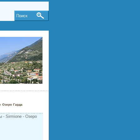
Поиск
e Озеро Гарда
ы - Sirmione - Озеро