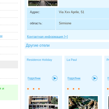
Адрес:
Via Xxv Aprile, 51
область:
Sirmione
ак
Контактная информация [+]
Другие отели
Residence Holiday
La Paul
P
я и