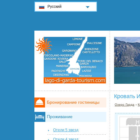
Русский
Кровать И
Бронирование гостиницы
Озеро Гарда
›
К
Проживание
Отели 5 звезд
Отели 4 звезд