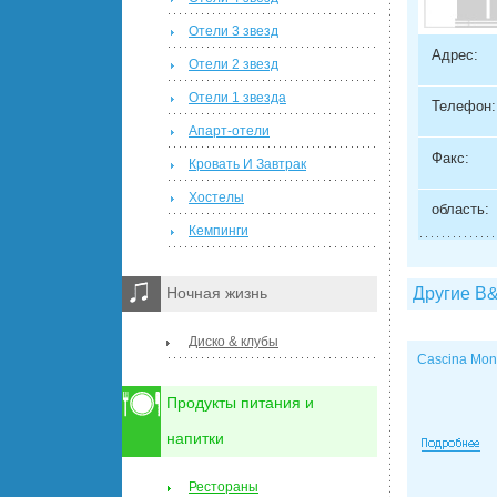
Отели 3 звезд
Адрес:
Отели 2 звезд
Отели 1 звезда
Телефон:
Апарт-отели
Факс:
Кровать И Завтрак
Хостелы
область:
Кемпинги
Другие B
Ночная жизнь
Диско & клубы
Cascina Mon
Продукты питания и
напитки
Рестораны