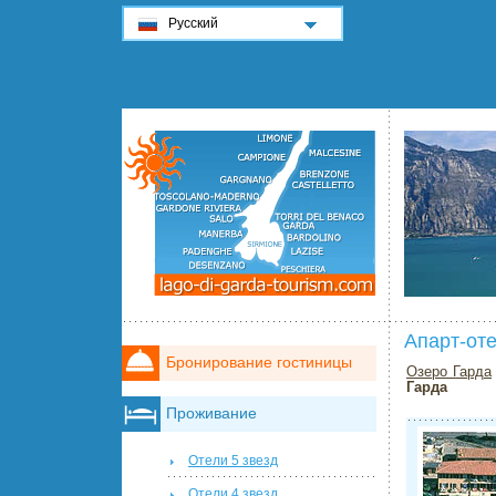
Русский
Апарт-оте
Бронирование гостиницы
Озеро Гарда
Гарда
Проживание
Отели 5 звезд
Отели 4 звезд