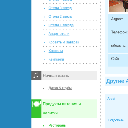
Отели 3 звезд
Отели 2 звезд
Адрес:
Отели 1 звезда
Телефон:
Апарт-отели
Кровать И Завтрак
область:
Хостелы
Сайт
Кемпинги
Ночная жизнь
Другие 
Диско & клубы
Alesi
Продукты питания и
напитки
Рестораны