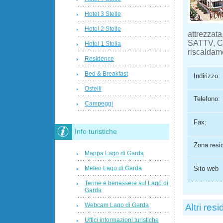
Hotel 3 Stelle
Hotel 2 Stelle
attrezzat
SAT­TV, Ca
Hotel 1 Stella
riscaldam
Residence
Bed & Breakfast
Indirizzo:
Ostelli
Telefono:
Campeggi
Fax:
Info turistiche
Zona resi
Mappa Lago di Garda
Meteo Lago di Garda
Sito web
Terme e benessere sul Lago di
Garda
Webcam Lago di Garda
Altri res
Uffici informazioni turistiche