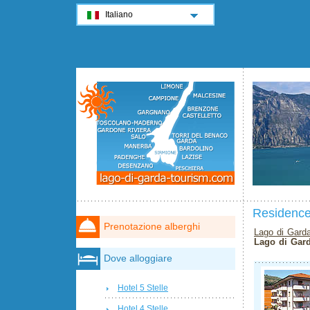
Italiano
Residence
Prenotazione alberghi
Lago di Gard
Lago di Gar
Dove alloggiare
Hotel 5 Stelle
Hotel 4 Stelle