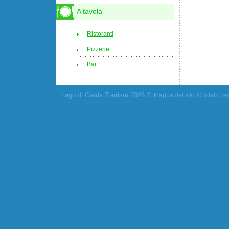
A tavola
Ristoranti
Pizzerie
Bar
Lago di Garda Tourism 2026 ©
Mappa del sito
Contatti
Ter