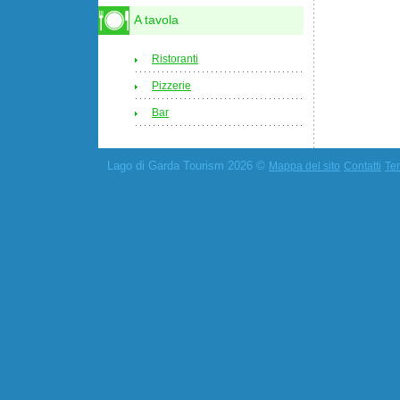
A tavola
Ristoranti
Pizzerie
Bar
Lago di Garda Tourism 2026 ©
Mappa del sito
Contatti
Ter