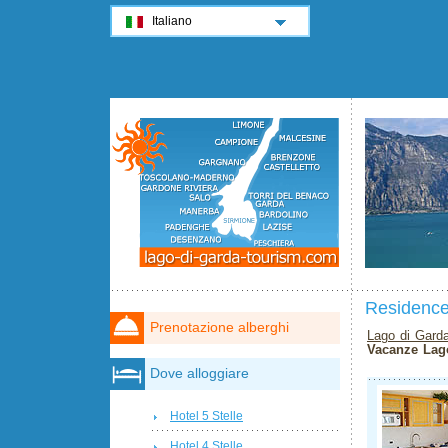
Italiano
Residence
Prenotazione alberghi
Lago di Gard
Vacanze Lag
Dove alloggiare
Hotel 5 Stelle
Hotel 4 Stelle