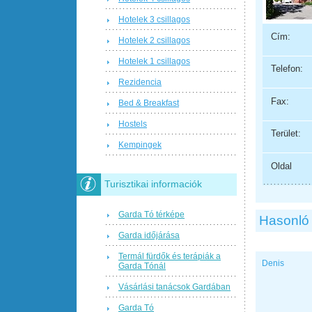
Hotelek 3 csillagos
Cím:
Hotelek 2 csillagos
Hotelek 1 csillagos
Telefon:
Rezidencia
Fax:
Bed & Breakfast
Hostels
Terület:
Kempingek
Oldal
Turisztikai informaciók
Garda Tó térképe
Hasonló
Garda időjárása
Termál fürdők és terápiák a
Denis
Garda Tónál
Vásárlási tanácsok Gardában
Garda Tó