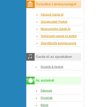
Turisztikai Látványosságok
Városok Garda-tó
Szórakoztató Parkok
Múzeumokba Garda-tó
Természeti parkok és kertek
Strandfürdők komplexumok
Garda-tó az ejszakában
Diszkók & Klubok
Az asztalnál
Éttermek
Pizzériák
Bárok