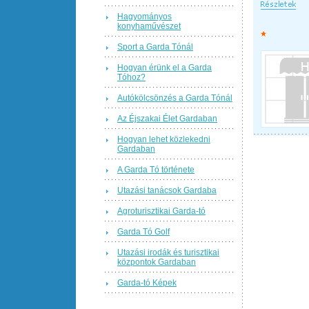
Hagyományos
konyhaművészet
Sport a Garda Tónál
Hogyan érünk el a Garda
Tóhoz?
Autókölcsönzés a Garda Tónál
Az Éjszakai Élet Gardaban
Hogyan lehet közlekedni
Gardaban
A Garda Tó története
Utazási tanácsok Gardaba
Agroturisztikai Garda-tó
Garda Tó Golf
Utazási irodák és turisztikai
központok Gardaban
Garda-tó Képek