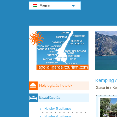
Magyar
Kemping A
Helyfoglalás hotelek
Garda-tó
›
Ke
Elszállásolás
Hotelek 5 csillagos
Hotelek 4 csillagos