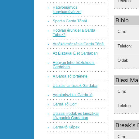
Telefon:
Hagyományos
konyhaművészet
Biblo
Sport a Garda Tónál
Hogyan érünk el a Garda
Cím:
Tóhoz?
Autókölcsönzés a Garda Tónál
Telefon:
Az Éjszakai Élet Gardaban
Oldal:
Hogyan lehet közlekedni
Gardaban
A Garda Tó története
Blesi Ma
Utazási tanácsok Gardaba
Cím:
Agroturisztikai Garda-tó
Garda Tó Golf
Telefon:
Utazási irodák és turisztikai
központok Gardaban
Break's 
Garda-tó Képek
Cím: