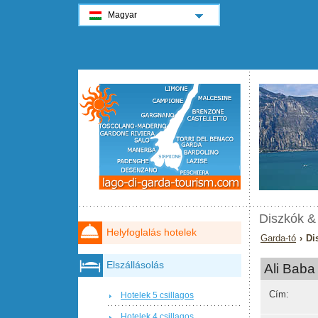
Magyar
Diszkók &
Helyfoglalás hotelek
Garda-tó
› Di
Elszállásolás
Ali Baba
Cím:
Hotelek 5 csillagos
Hotelek 4 csillagos