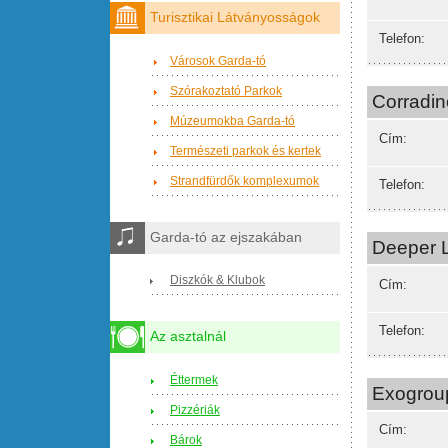
Turisztikai Látványosságok
Telefon:
Városok Garda-tó
Szórakoztató Parkok
Corradin
Múzeumokba Garda-tó
Cím:
Természeti parkok és kertek
Strandfürdők komplexumok
Telefon:
Garda-tó az ejszakában
Deeper 
Diszkók & Klubok
Cím:
Telefon:
Az asztalnál
Éttermek
Exogrou
Pizzériák
Cím:
Bárok