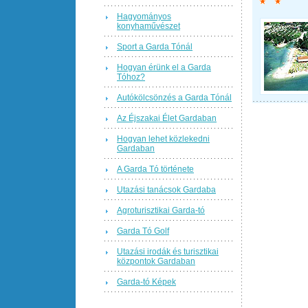
Hagyományos
konyhaművészet
Sport a Garda Tónál
Hogyan érünk el a Garda
Tóhoz?
Autókölcsönzés a Garda Tónál
Az Éjszakai Élet Gardaban
Hogyan lehet közlekedni
Gardaban
A Garda Tó története
Utazási tanácsok Gardaba
Agroturisztikai Garda-tó
Garda Tó Golf
Utazási irodák és turisztikai
központok Gardaban
Garda-tó Képek