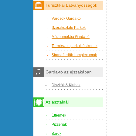
Turisztikai Látványosságok
Városok Garda-tó
Szórakoztató Parkok
Múzeumokba Garda-tó
Természeti parkok és kertek
Strandfürdők komplexumok
Garda-tó az ejszakában
Diszkók & Klubok
Az asztalnál
Éttermek
Pizzériák
Bárok