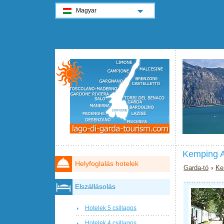
Magyar
Kemping A
Helyfoglalás hotelek
Garda-tó
›
Ke
Elszállásolás
Hotelek 5 csillagos
Hotelek 4 csillagos