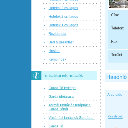
Hotelek 3 csillagos
Cím:
Hotelek 2 csillagos
Hotelek 1 csillagos
Telefon:
Rezidencia
Fax:
Bed & Breakfast
Hostels
Terület:
Kempingek
Turisztikai informaciók
Hasonló
Garda Tó térképe
Arco Lido
Garda időjárása
Termál fürdők és terápiák a
Garda Tónál
Vásárlási tanácsok Gardában
Garda Tó