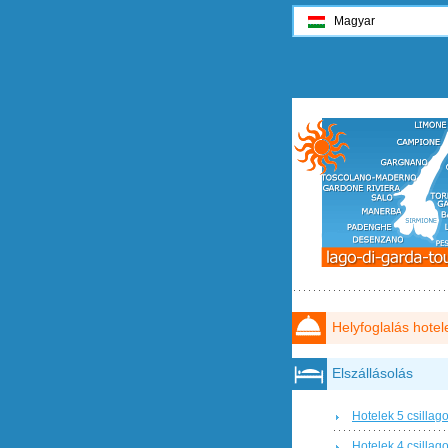
Magyar
Helyfoglalás hotel
Elszállásolás
Hotelek 5 csillag
Hotelek 4 csillag