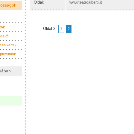
Oldal:
www.teatroalberti.it
nyosságok
kok
Oldal 2:
1
2
da-tó
 és kertek
mplexumok
akában