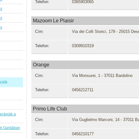
Telefon:
0365903065
os
os
Mazoom Le Plaisir
os
Cím:
Via dei Colli Storici, 179 - 25015 De
Telefon:
0309910319
Orange
Cím:
Via Monsurei, 1 - 37011 Bardolino
ciók
Telefon:
0456212711
Primo Life Club
terápiák a
Cím:
Via Guglielmo Marconi, 14 - 37011 Ba
ok Gardában
Telefon:
0456210177