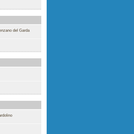
senzano del Garda
rdolino