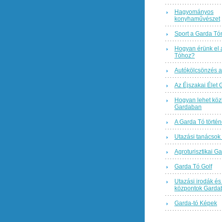
Hagyományos
konyhaművészet
Sport a Garda Tó
Hogyan érünk el 
Tóhoz?
Autókölcsönzés a
Az Éjszakai Élet
Hogyan lehet köz
Gardaban
A Garda Tó történ
Utazási tanácsok
Agroturisztikai Ga
Garda Tó Golf
Utazási irodák és 
központok Garda
Garda-tó Képek