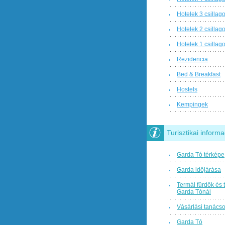
Hotelek 3 csillag
Hotelek 2 csillag
Hotelek 1 csillag
Rezidencia
Bed & Breakfast
Hostels
Kempingek
Turisztikai informa
Garda Tó térképe
Garda időjárása
Termál fürdők és 
Garda Tónál
Vásárlási tanács
Garda Tó