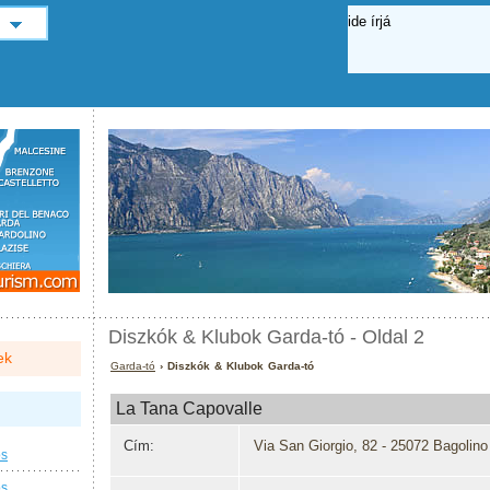
Diszkók & Klubok Garda-tó - Oldal 2
ek
Garda-tó
› Diszkók & Klubok Garda-tó
La Tana Capovalle
Cím:
Via San Giorgio, 82 - 25072 Bagolino
os
os