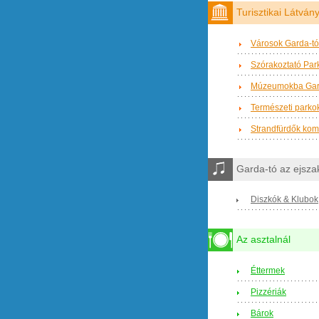
Turisztikai Látvá
Városok Garda-tó
Szórakoztató Par
Múzeumokba Gar
Természeti parkok
Strandfürdők ko
Garda-tó az ejsz
Diszkók & Klubok
Az asztalnál
Éttermek
Pizzériák
Bárok