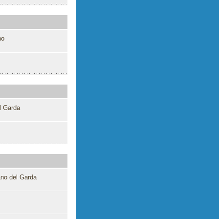
no
l Garda
ano del Garda