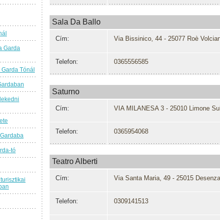
Sala Da Ballo
nál
Cím:
Via Bissinico, 44 - 25077 Roè Volcia
a Garda
Telefon:
0365556585
 Garda Tónál
 Gardaban
Saturno
lekedni
Cím:
VIA MILANESA 3 - 25010 Limone Su
ete
Telefon:
0365954068
 Gardaba
rda-tó
Teatro Alberti
Cím:
Via Santa Maria, 49 - 25015 Desenz
turisztikai
ban
Telefon:
0309141513