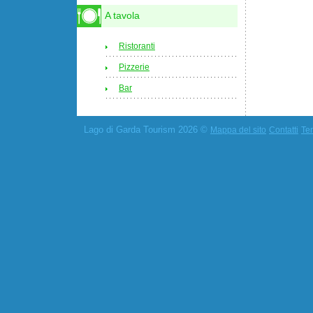
A tavola
Ristoranti
Pizzerie
Bar
Lago di Garda Tourism 2026 ©
Mappa del sito
Contatti
Ter