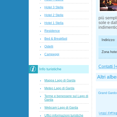
Hotel 3 Stelle
Hotel 2 Stelle
più sempli
sole e da
Hotel 1 Stella
indimentic
Residence
Bed & Breakfast
Indirizzo:
Ostelli
Zona hotel
Campeggi
Contatti [+
Info turistiche
Altri albe
Mappa Lago di Garda
Meteo Lago di Garda
Grand Gardo
Terme e benessere sul Lago di
Garda
Webcam Lago di Garda
Uffici informazioni turistiche