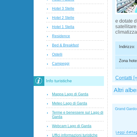
Hotel 3 Stelle
Hotel 2 Stelle
e dotate d
satellitar
Hotel 1 Stella
climatizz
Residence
Bed & Breakfast
Indirizzo:
Ostelli
Zona hotel
Campeggi
Contatti [+
Info turistiche
Altri albe
Mappa Lago di Garda
Meteo Lago di Garda
Grand Gardo
Terme e benessere sul Lago di
Garda
Webcam Lago di Garda
Uffici informazioni turistiche