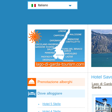
Italiano
Hotel Sav
Prenotazione alberghi
Lago di Gard
Garda
Dove alloggiare
Hotel 5 Stelle
Hotel 4 Stelle