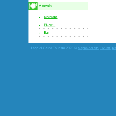
A tavola
Ristoranti
Pizzerie
Bar
Lago di Garda Tourism 2026 ©
Mappa del sito
Contatti
Ter