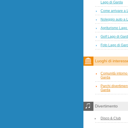
Lago di Garda
Come arrivare a 
Noleggio auto a 
Agriturismo Lago
Golf Lago di Gar
Foto Lago di Gar
Luoghi di interess
Comunità intorno 
Garda
Parchi divertimen
Garda
Divertimento
Disco & Club