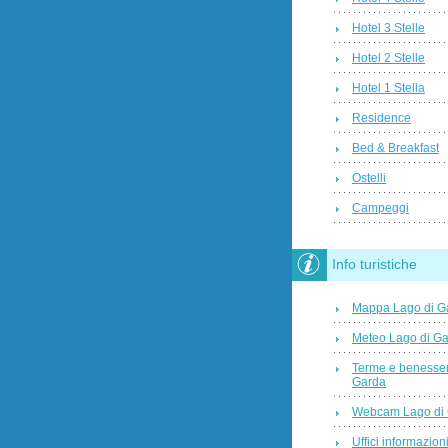
Hotel 3 Stelle
Hotel 2 Stelle
Hotel 1 Stella
Residence
Bed & Breakfast
Ostelli
Campeggi
Info turistiche
Mappa Lago di G
Meteo Lago di G
Terme e benesser
Garda
Webcam Lago di
Uffici informazioni