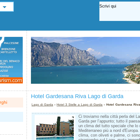
Hotel Gardesana Riva Lago di Garda
rghi
Lago di Garda
›
Hotel 3 Stelle a Lago di Garda
› Hotel Gardesana Riva
Ci troviamo nella città perla del L
Garda per l’appunto; tutto il paes
un clima del tutto speciale che lo 
Mediterraneo più a nord d'Europa.
clima, con oliveti e palme, ci so
strapiombo sul Lago, meta imperdi