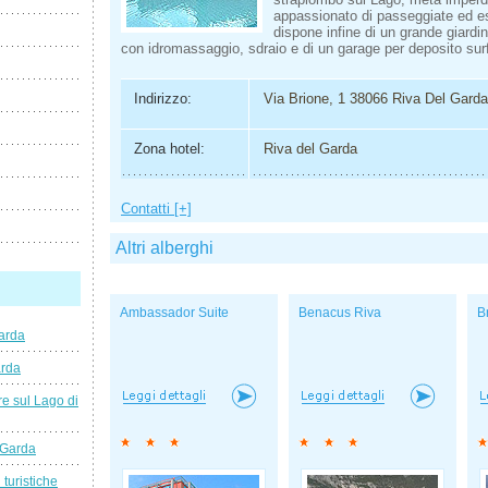
appassionato di passeggiate ed es
dispone infine di un grande giardi
con idromassaggio, sdraio e di un garage per deposito surf
Indirizzo:
Via Brione, 1 38066 Riva Del Garda
Zona hotel:
Riva del Garda
Contatti [+]
Altri alberghi
Ambassador Suite
Benacus Riva
B
arda
arda
e sul Lago di
 Garda
 turistiche