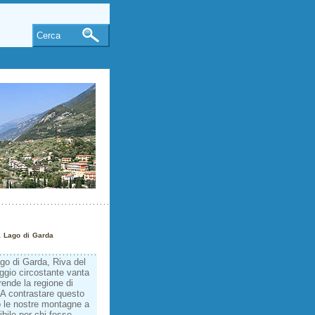
Cerca
 Lago di Garda
ago di Garda, Riva del
aggio circostante vanta
rende la regione di
 A contrastare questo
no le nostre montagne a
bile per chi fosse