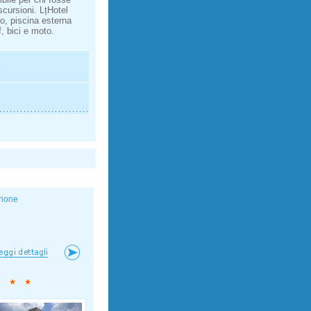
cursioni. LțHotel
no, piscina esterna
, bici e moto.
rione