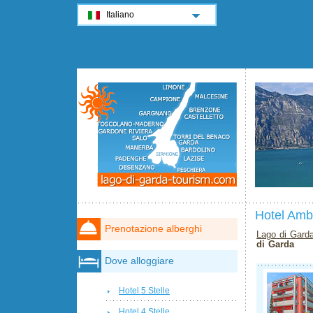
Italiano
Hotel Amb
Prenotazione alberghi
Lago di Gard
di Garda
Dove alloggiare
Hotel 5 Stelle
Hotel 4 Stelle