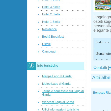
Hotel 3 Stelle
Hotel 2 Stelle
lungolago.
ospiti sog
Hotel 1 Stella
personali
Residence
elegante p
Bed & Breakfast
Indirizzo:
Ostelli
Campeggi
Zona hotel
Info turistiche
Contatti [+
Mappa Lago di Garda
Altri albe
Meteo Lago di Garda
Terme e benessere sul Lago di
Benacus Riv
Garda
Webcam Lago di Garda
Uffici informazioni turistiche