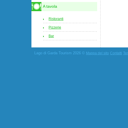
A tavola
Ristoranti
Pizzerie
Bar
Lago di Garda Tourism 2026 ©
Mappa del sito
Contatti
Ter