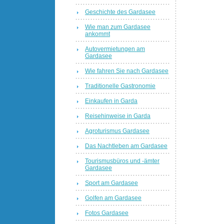
Geschichte des Gardasee
Wie man zum Gardasee
ankommt
Autovermietungen am
Gardasee
Wie fahren Sie nach Gardasee
Traditionelle Gastronomie
Einkaufen in Garda
Reisehinweise in Garda
Agroturismus Gardasee
Das Nachtleben am Gardasee
Tourismusbüros und -ämter
Gardasee
Sport am Gardasee
Golfen am Gardasee
Fotos Gardasee