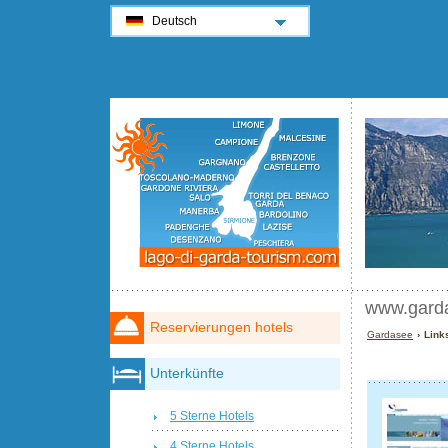
Deutsch
www.gardat
Reservierungen hotels
Gardasee
› Link
Unterkünfte
5 Sterne Hotels
4 Sterne Hotels