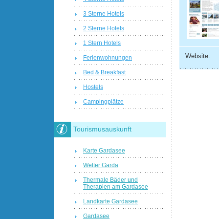
3 Sterne Hotels
2 Sterne Hotels
1 Stern Hotels
Website:
Ferienwohnungen
Bed & Breakfast
Hostels
Campingplätze
Tourismusauskunft
Karte Gardasee
Wetter Garda
Thermale Bäder und
Therapien am Gardasee
Landkarte Gardasee
Gardasee