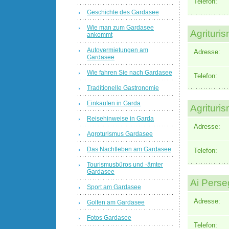
Telefon:
Geschichte des Gardasee
Wie man zum Gardasee
Agrituri
ankommt
Autovermietungen am
Adresse:
Gardasee
Wie fahren Sie nach Gardasee
Telefon:
Traditionelle Gastronomie
Einkaufen in Garda
Agrituri
Reisehinweise in Garda
Adresse:
Agroturismus Gardasee
Das Nachtleben am Gardasee
Telefon:
Tourismusbüros und -ämter
Gardasee
Ai Perse
Sport am Gardasee
Adresse:
Golfen am Gardasee
Fotos Gardasee
Telefon: