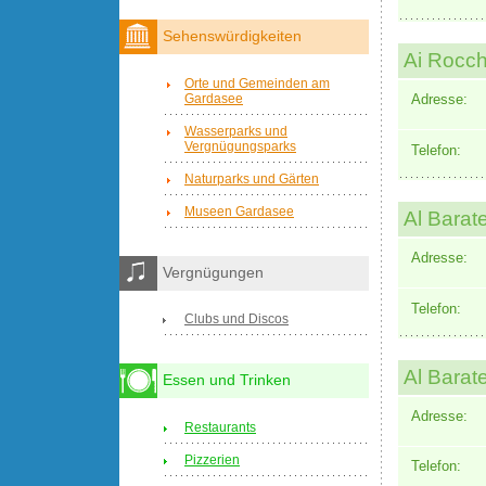
Sehenswürdigkeiten
Ai Rocch
Orte und Gemeinden am
Gardasee
Adresse:
Wasserparks und
Vergnügungsparks
Telefon:
Naturparks und Gärten
Museen Gardasee
Al Barate
Adresse:
Vergnügungen
Telefon:
Clubs und Discos
Al Barate
Essen und Trinken
Adresse:
Restaurants
Pizzerien
Telefon: