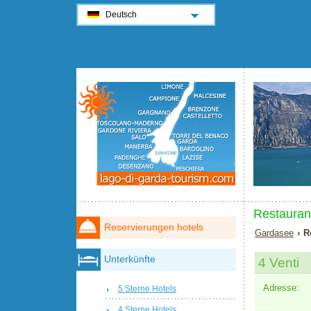
Deutsch
Restauran
Reservierungen hotels
Gardasee
› R
Unterkünfte
4 Venti
Adresse:
5 Sterne Hotels
4 Sterne Hotels