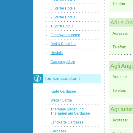
Telefon:
3 Sterne Hotels
2 Sterne Hotels
Adria Ga
1 Stern Hotels
Adresse:
Ferienwohnungen
Bed & Breakfast
Telefon:
Hostels
Campingplätze
Agli Ange
Adresse:
Tourismusauskunft
Telefon:
Karte Gardasee
Wetter Garda
Agrituri
Thermale Bäder und
Therapien am Gardasee
Adresse:
Landkarte Gardasee
Gardasee