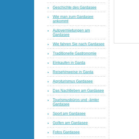
Geschichte des Gardasee
Wie man zum Gardasee
ankommt
Autovermietungen am
Gardasee
Wie fahren Sie nach Gardasee
Traditionelle Gastronomie
Einkaufen in Garda
Reisehinweise in Garda
Agroturismus Gardasee
Das Nachtleben am Gardasee
Tourismusbüros und -ämter
Gardasee
Sport am Gardasee
Golfen am Gardasee
Fotos Gardasee