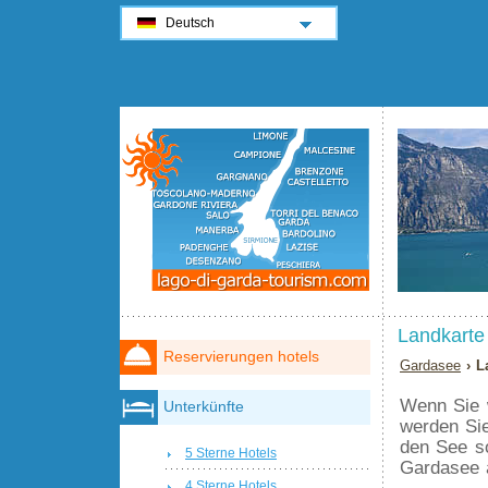
Deutsch
Landkarte
Reservierungen hotels
Gardasee
› L
Wenn Sie 
Unterkünfte
werden Sie
den See s
5 Sterne Hotels
Gardasee
4 Sterne Hotels