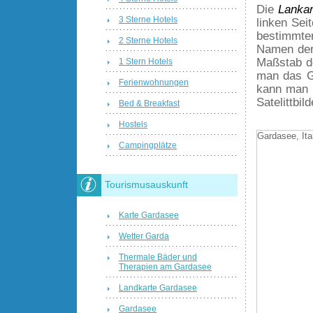
Die
Lankar
3 Sterne Hotels
linken Se
bestimmten
2 Sterne Hotels
Namen der
Maßstab de
1 Stern Hotels
man das Ge
Ferienwohnungen
kann man 
Satelittbi
Bed & Breakfast
Hostels
Gardasee, Ita
Campingplätze
Tourismusauskunft
Karte Gardasee
Wetter Garda
Thermale Bäder und
Therapien am Gardasee
Landkarte Gardasee
Gardasee