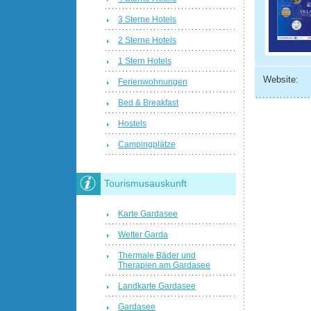
3 Sterne Hotels
2 Sterne Hotels
1 Stern Hotels
Website:
Ferienwohnungen
Bed & Breakfast
Hostels
Campingplätze
Tourismusauskunft
Karte Gardasee
Wetter Garda
Thermale Bäder und
Therapien am Gardasee
Landkarte Gardasee
Gardasee