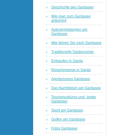
Geschichte des Gardasee
Wie man zum Gardasee
ankommt
Autovermietungen am
Gardasee
Wie fahren Sie nach Gardasee
Traditionelle Gastronomie
Einkaufen in Garda
Reisehinweise in Garda
Agroturismus Gardasee
Das Nachtleben am Gardasee
Tourismusbüros und -ämter
Gardasee
Sport am Gardasee
Golfen am Gardasee
Fotos Gardasee