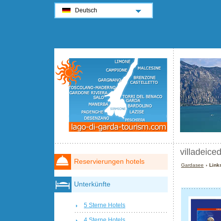
Deutsch
villadeicedr
Reservierungen hotels
Gardasee
› Links
Unterkünfte
5 Sterne Hotels
4 Sterne Hotels