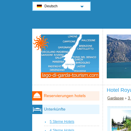
Deutsch
Hotel Roy
Reservierungen hotels
Gardasee
›
3
Unterkünfte
5 Sterne Hotels
4 Sterne Hotels