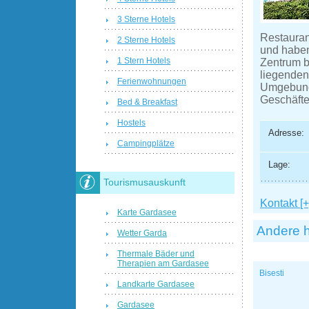
3 Sterne Hotels
Restauran
2 Sterne Hotels
und haben
1 Stern Hotels
Zentrum b
liegenden
Ferienwohnungen
Umgebung.
Geschäfte
Bed & Breakfast
Hostels
Adresse:
Campingplätze
Lage:
Tourismusauskunft
Kontakt [+
Karte Gardasee
Andere h
Wetter Garda
Thermale Bäder und
Therapien am Gardasee
Bisesti
Landkarte Gardasee
Gardasee