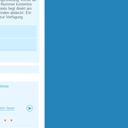
et-Nummer kostenlos
els liegt direkt am
finden abdeckt. Ein
 zur Verfügung.
irenze