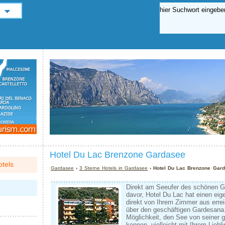
Hotel Du Lac Brenzone Gardasee
tels
Gardasee
›
3 Sterne Hotels in Gardasee
› Hotel Du Lac Brenzone Gar
Direkt am Seeufer des schönen G
davor, Hotel Du Lac hat einen eig
direkt von Ihrem Zimmer aus erre
über den geschäftigen Gardesana.
Möglichkeit, den See von seiner 
kennen, vielleicht mit Ihrem Lieb