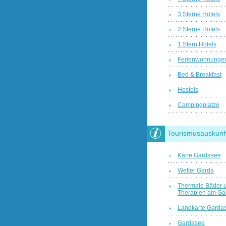
3 Sterne Hotels
2 Sterne Hotels
1 Stern Hotels
Ferienwohnunge
Bed & Breakfast
Hostels
Campingplätze
Tourismusauskunf
Karte Gardasee
Wetter Garda
Thermale Bäder 
Therapien am Ga
Landkarte Garda
Gardasee