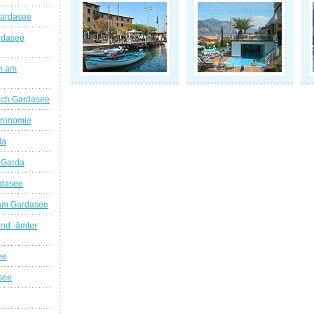
Gardasee
rdasee
n am
ach Gardasee
tronomie
da
 Garda
rdasee
am Gardasee
nd -ämter
ee
see