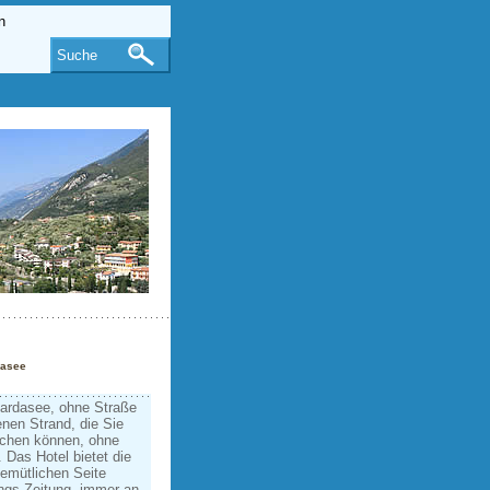
Suche
dasee
ardasee, ohne Straße
enen Strand, die Sie
ichen können, ohne
 Das Hotel bietet die
gemütlichen Seite
lings-Zeitung, immer an