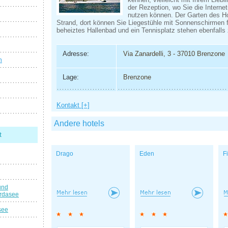
der Rezeption, wo Sie die Intern
nutzen können. Der Garten des Hot
Strand, dort können Sie Liegestühle mit Sonnenschirmen 
beheiztes Hallenbad und ein Tennisplatz stehen ebenfalls
Adresse:
Via Zanardelli, 3 - 37010 Brenzone
n
Lage:
Brenzone
Kontakt [+]
Andere hotels
t
Drago
Eden
F
und
rdasee
see