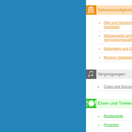
Sehenswürdigkeit
Orte und Gemein
Gardasee
Wasserparks und
Vergnügungspar
Naturparks und G
Museen Gardase
Vergnügungen
Clubs und Discos
Essen und Trinke
Restaurants
Pizzerien