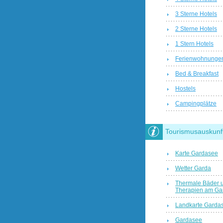
3 Sterne Hotels
2 Sterne Hotels
1 Stern Hotels
Ferienwohnunge
Bed & Breakfast
Hostels
Campingplätze
Tourismusauskunf
Karte Gardasee
Wetter Garda
Thermale Bäder 
Therapien am Ga
Landkarte Garda
Gardasee