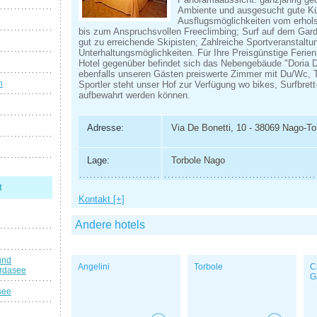
Ambiente und ausgesucht gute K
Ausflugsmöglichkeiten vom erho
bis zum Anspruchsvollen Freeclimbing; Surf auf dem Gar
gut zu erreichende Skipisten; Zahlreiche Sportveranstalt
Unterhaltungsmöglichkeiten. Für Ihre Preisgünstige Ferie
Hotel gegenüber befindet sich das Nebengebäude "Doria
ebenfalls unseren Gästen preiswerte Zimmer mit Du/Wc, Te
n
Sportler steht unser Hof zur Verfügung wo bikes, Surfbrett
aufbewahrt werden können.
Adresse:
Via De Bonetti, 10 - 38069 Nago-To
Lage:
Torbole Nago
t
Kontakt [+]
Andere hotels
und
Angelini
Torbole
C
rdasee
G
see