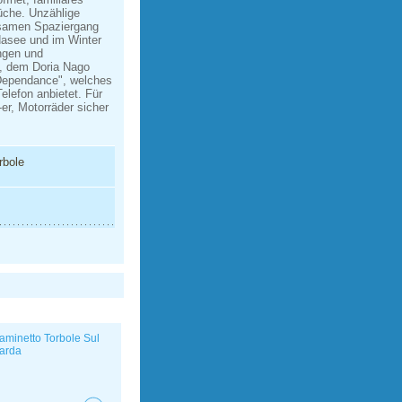
üche. Unzählige
lsamen Spaziergang
dasee und im Winter
ungen und
n, dem Doria Nago
 Dependance", welches
lefon anbietet. Für
-er, Motorräder sicher
rbole
aminetto Torbole Sul
arda