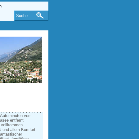
Suche
0 Autominuten vom
asee entfernt
t vollkommen
d und allem Komfort:
antastischer
fnet, familiäres