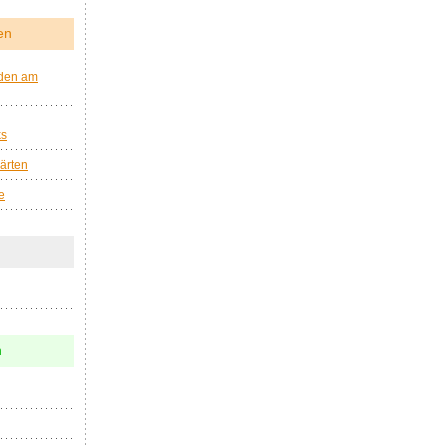
en
den am
ks
ärten
e
n