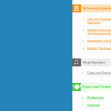
Sehenswürdigkeit
Orte und Gemein
Gardasee
Wasserparks und
Vergnügungspar
Naturparks und G
Museen Gardase
Vergnügungen
Clubs und Discos
Essen und Trinke
Restaurants
Pizzerien