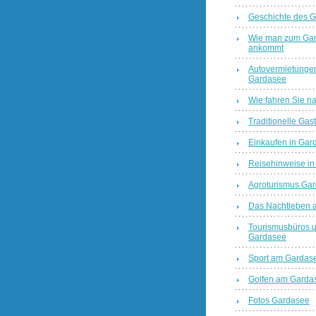
Geschichte des 
Wie man zum Ga
ankommt
Autovermietunge
Gardasee
Wie fahren Sie n
Traditionelle Gas
Einkaufen in Gar
Reisehinweise in
Agroturismus Ga
Das Nachtleben 
Tourismusbüros u
Gardasee
Sport am Gardas
Golfen am Garda
Fotos Gardasee