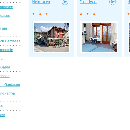
Gardasee
rdasee
n am
ach Gardasee
tronomie
da
 Garda
rdasee
am Gardasee
nd -ämter
ee
see