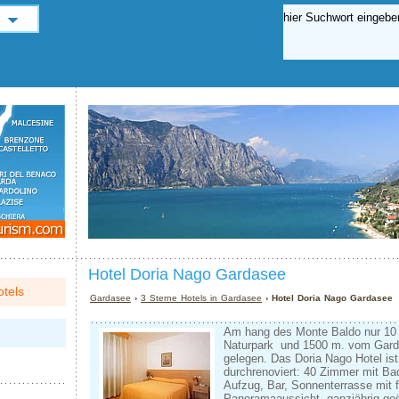
Hotel Doria Nago Gardasee
tels
Gardasee
›
3 Sterne Hotels in Gardasee
› Hotel Doria Nago Gardasee
Am hang des Monte Baldo ­nur 1
Naturpark ­ und 1500 m. vom Gard
gelegen. Das Doria Nago Hotel is
durchrenoviert: 40 Zimmer mit Ba
Aufzug, Bar, Sonnenterrasse mit f
Panoramaaussicht. ganzjährig geöf