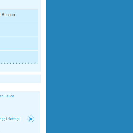
el Benaco
an Felice