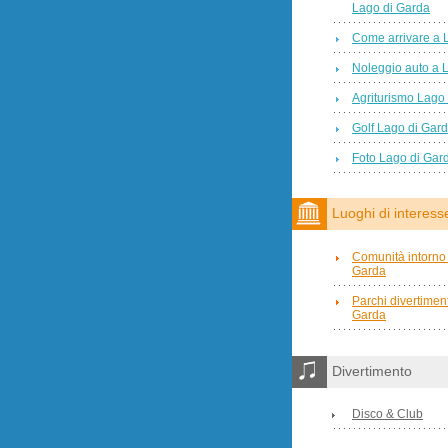
Lago di Garda
Come arrivare a 
Noleggio auto a 
Agriturismo Lago
Golf Lago di Gar
Foto Lago di Gar
Luoghi di interess
Comunità intorno 
Garda
Parchi divertimen
Garda
Divertimento
Disco & Club