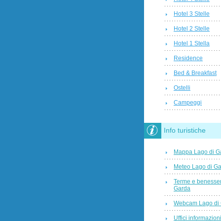
Hotel 3 Stelle
Hotel 2 Stelle
Hotel 1 Stella
Residence
Bed & Breakfast
Ostelli
Campeggi
Info turistiche
Mappa Lago di G
Meteo Lago di G
Terme e benesser
Garda
Webcam Lago di
Uffici informazioni