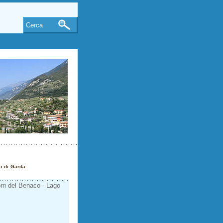
Cerca
o di Garda
orri del Benaco - Lago