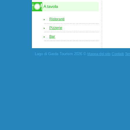
A tavola
Ristoranti
Pizzerie
Bar
Lago di Garda Tourism 2026 ©
Mappa del sito
Contatti
Ter