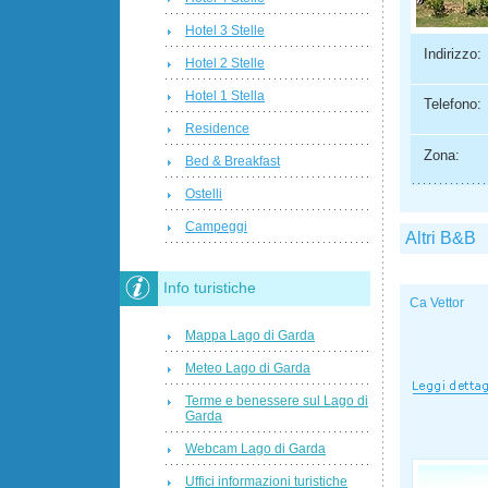
Hotel 3 Stelle
Indirizzo:
Hotel 2 Stelle
Hotel 1 Stella
Telefono:
Residence
Zona:
Bed & Breakfast
Ostelli
Campeggi
Altri B&B
Info turistiche
Ca Vettor
Mappa Lago di Garda
Meteo Lago di Garda
Terme e benessere sul Lago di
Garda
Webcam Lago di Garda
Uffici informazioni turistiche