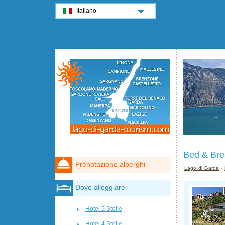
Italiano
Bed & Brea
Prenotazione alberghi
Lago di Garda
›
Dove alloggiare
Hotel 5 Stelle
Hotel 4 Stelle