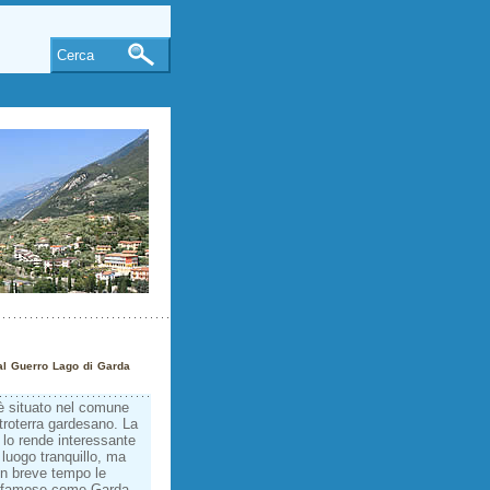
Cerca
al Guerro Lago di Garda
 è situato nel comune
ntroterra gardesano. La
 lo rende interessante
 luogo tranquillo, ma
in breve tempo le
più famose come Garda,