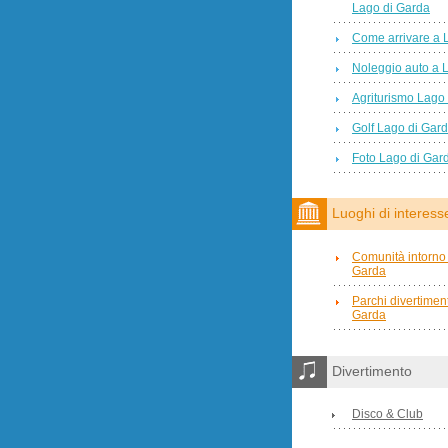
Lago di Garda
Come arrivare a 
Noleggio auto a 
Agriturismo Lago
Golf Lago di Gar
Foto Lago di Gar
Luoghi di interess
Comunità intorno 
Garda
Parchi divertimen
Garda
Divertimento
Disco & Club