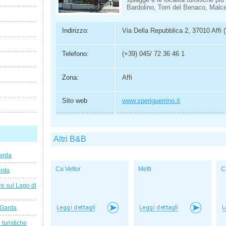
Bardolino, Torri del Benaco, Malc
Indirizzo:
Via Della Repubblica 2, 37010 Affi 
Telefono:
(+39) 045/ 72 36 46 1
Zona:
Affi
Sito web
www.speriguerrino.it
Altri B&B
arda
Ca Vettor
Metti
C
arda
e sul Lago di
 Garda
 turistiche