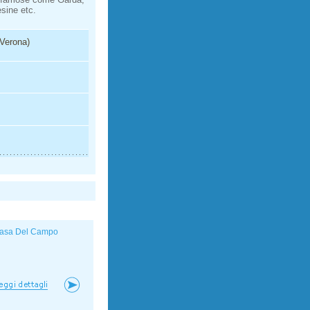
esine etc.
(Verona)
asa Del Campo