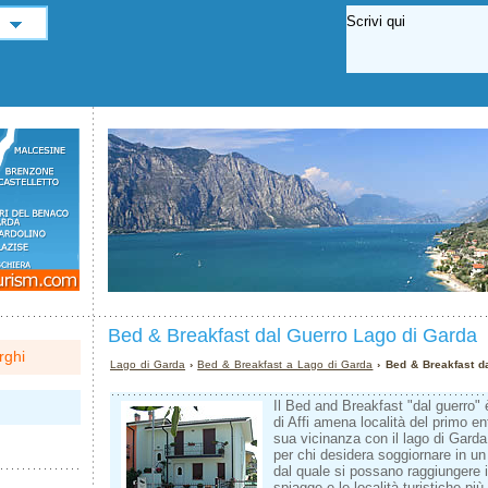
Bed & Breakfast dal Guerro Lago di Garda
rghi
Lago di Garda
›
Bed & Breakfast a Lago di Garda
› Bed & Breakfast d
Il Bed and Breakfast "dal guerro"
di Affi amena località del primo e
sua vicinanza con il lago di Garda
per chi desidera soggiornare in un
dal quale si possano raggiungere 
spiagge e le località turistiche 