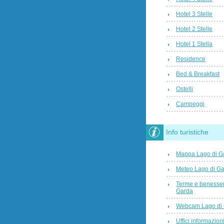
Hotel 3 Stelle
Hotel 2 Stelle
Hotel 1 Stella
Residence
Bed & Breakfast
Ostelli
Campeggi
Info turistiche
Mappa Lago di G
Meteo Lago di G
Terme e benesser
Garda
Webcam Lago di
Uffici informazioni