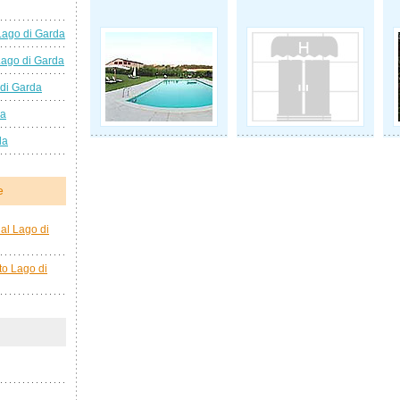
Lago di Garda
Lago di Garda
 di Garda
da
da
e
al Lago di
to Lago di