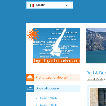
Italiano
Bed & Bre
Prenotazione alberghi
Lago di Garda
›
Dove alloggiare
Hotel 5 Stelle
Hotel 4 Stelle