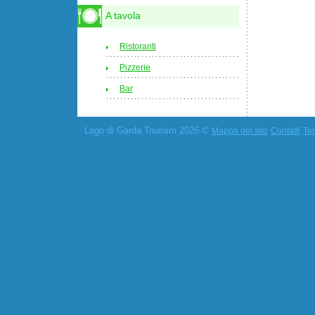
A tavola
Ristoranti
Pizzerie
Bar
Lago di Garda Tourism 2026 ©
Mappa del sito
Contatti
Ter