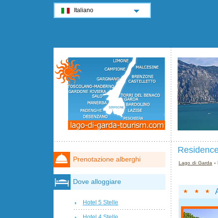
Italiano
Residence
Prenotazione alberghi
Lago di Garda
› 
Dove alloggiare
Hotel 5 Stelle
Hotel 4 Stelle