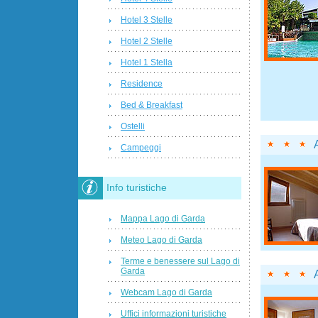
Hotel 3 Stelle
Hotel 2 Stelle
Hotel 1 Stella
Residence
Bed & Breakfast
Ostelli
Campeggi
Info turistiche
Mappa Lago di Garda
Meteo Lago di Garda
Terme e benessere sul Lago di
Garda
Webcam Lago di Garda
Uffici informazioni turistiche