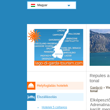
Magyar
Repules a
tonal
Helyfoglalás hotelek
Garda-tó
› Vi
tonal
Elszállásolás
Elképesztő
Adrenalin
Hotelek 5 csillagos
került me