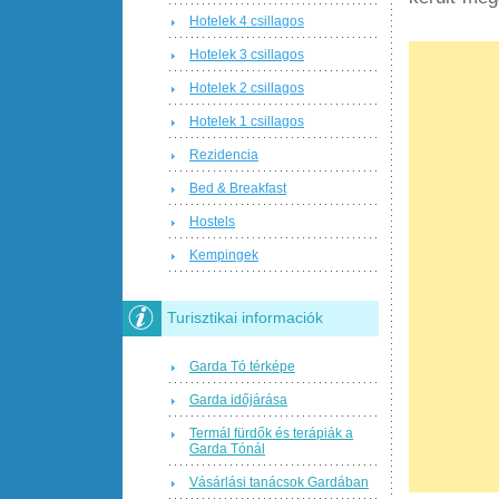
Hotelek 4 csillagos
Hotelek 3 csillagos
Hotelek 2 csillagos
Hotelek 1 csillagos
Rezidencia
Bed & Breakfast
Hostels
Kempingek
Turisztikai informaciók
Garda Tó térképe
Garda időjárása
Termál fürdők és terápiák a
Garda Tónál
Vásárlási tanácsok Gardában