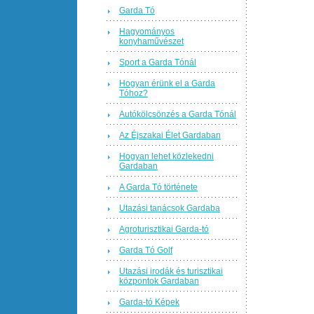
Garda Tó
Hagyományos
konyhaművészet
Sport a Garda Tónál
Hogyan érünk el a Garda
Tóhoz?
Autókölcsönzés a Garda Tónál
Az Éjszakai Élet Gardaban
Hogyan lehet közlekedni
Gardaban
A Garda Tó története
Utazási tanácsok Gardaba
Agroturisztikai Garda-tó
Garda Tó Golf
Utazási irodák és turisztikai
központok Gardaban
Garda-tó Képek