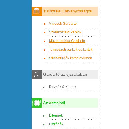
Turisztikai Látványosságok
Városok Garda-tó
Szórakoztató Parkok
Múzeumokba Garda-tó
Természeti parkok és kertek
Strandfürdők komplexumok
Garda-tó az ejszakában
Diszkók & Klubok
Az asztalnál
Éttermek
Pizzériák