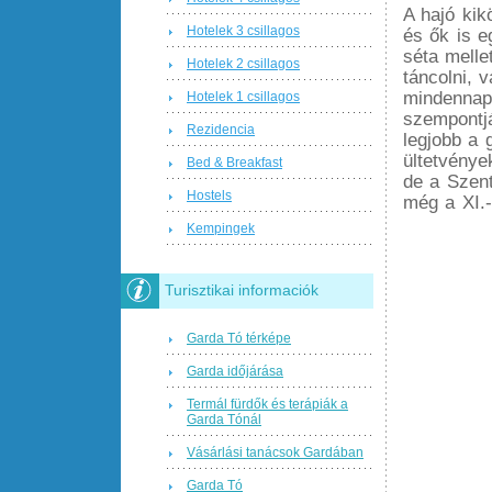
A hajó kik
Hotelek 3 csillagos
és ők is e
séta mellet
Hotelek 2 csillagos
táncolni, 
mindennapo
Hotelek 1 csillagos
szempontjá
Rezidencia
legjobb a 
ültetvénye
Bed & Breakfast
de a Szen
Hostels
még a XI.-
Kempingek
Turisztikai informaciók
Garda Tó térképe
Garda időjárása
Termál fürdők és terápiák a
Garda Tónál
Vásárlási tanácsok Gardában
Garda Tó