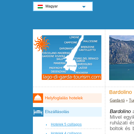
Magyar
Bardolino
Helyfoglalás hotelek
Garda-tó
›
Tu
Bardolino
Elszállásolás
Mivel egyi
ruházati 
Hotelek 5 csillagos
boltok és 
Hotelek 4 csillagos