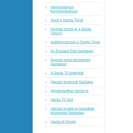
Hagyományos
konyhaművészet
Sport a Garda Tónál
Hogyan érünk el a Garda
Tóhoz?
Autókölcsönzés a Garda Tónál
Az Éjszakai Élet Gardaban
Hogyan lehet közlekedni
Gardaban
A Garda Tó története
Utazási tanácsok Gardaba
Agroturisztikai Garda-tó
Garda Tó Golf
Utazási irodák és turisztikai
központok Gardaban
Garda-tó Képek