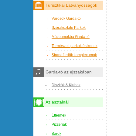
Turisztikai Látványosságok
Városok Garda-tó
Szórakoztató Parkok
Múzeumokba Garda-tó
Természeti parkok és kertek
Strandfürdők komplexumok
Garda-tó az ejszakában
Diszkók & Klubok
Az asztalnál
Éttermek
Pizzériák
Bárok