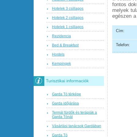
fontos dok
Hotelek 3 csillagos
melyek tul
egészen a 
Hotelek 2 csillagos
Hotelek 1 csillagos
Cím:
Rezidencia
Telefon:
Bed & Breakfast
Hostels
Kempingek
Turisztikai informaciók
Garda Tó térképe
Garda időjárása
Termál fürdők és terápiák a
Garda Tónál
Vásárlási tanácsok Gardában
Garda Tó