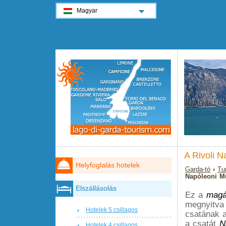
Magyar
A Rivoli 
Helyfoglalás hotelek
Garda-tó
›
Tu
Napóleoni 
Elszállásolás
Ez a
mag
megnyitva 
Hotelek 5 csillagos
csatának a
a csatát
N
Hotelek 4 csillagos