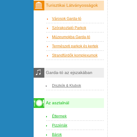
Turisztikai Látványosságok
Városok Garda-tó
Szórakoztató Parkok
Múzeumokba Garda-tó
Természeti parkok és kertek
Strandfürdők komplexumok
Garda-tó az ejszakában
Diszkók & Klubok
Az asztalnál
Éttermek
Pizzériák
Bárok