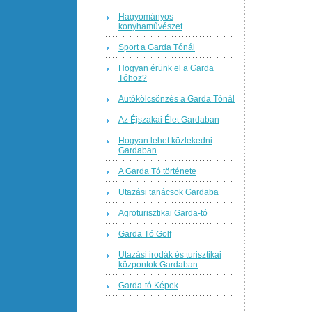
Hagyományos
konyhaművészet
Sport a Garda Tónál
Hogyan érünk el a Garda
Tóhoz?
Autókölcsönzés a Garda Tónál
Az Éjszakai Élet Gardaban
Hogyan lehet közlekedni
Gardaban
A Garda Tó története
Utazási tanácsok Gardaba
Agroturisztikai Garda-tó
Garda Tó Golf
Utazási irodák és turisztikai
központok Gardaban
Garda-tó Képek