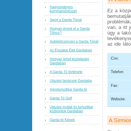
Hagyományos
Ez a közpo
konyhaművészet
bemutatják
Sport a Garda Tónál
problémáka
van, a itt
Hogyan érünk el a Garda
úgy a lakó
Tóhoz?
tevékenysé
Autókölcsönzés a Garda Tónál
az ide lát
Az Éjszakai Élet Gardaban
Cím:
Hogyan lehet közlekedni
Gardaban
Telefon:
A Garda Tó története
Utazási tanácsok Gardaba
Fax:
Agroturisztikai Garda-tó
Garda Tó Golf
Website:
Utazási irodák és turisztikai
központok Gardaban
A Sirmio
Garda-tó Képek