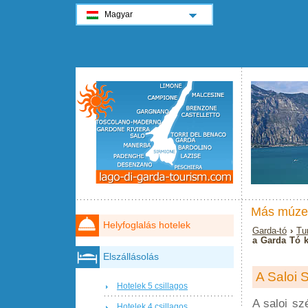
Magyar
Más múze
Helyfoglalás hotelek
Garda-tó
›
Tu
a Garda Tó 
Elszállásolás
A Saloi
Hotelek 5 csillagos
A saloi s
Hotelek 4 csillagos