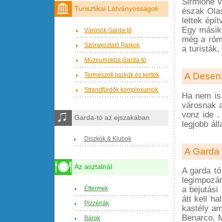
Sirmione v
Turisztikai Látványosságok
észak Ola
lettek épí
Egy másik 
Városok Garda-tó
még a róma
Szórakoztató Parkok
a turisták
Múzeumokba Garda-tó
A Desen
Természeti parkok és kertek
Strandfürdők komplexumok
Ha nem is 
városnak a 
vonz ide .
Garda-tó az ejszakában
legjobb ál
Diszkók & Klubok
A Garda 
Az asztalnál
A garda tó
legimpozá
Éttermek
a bejutási
átt kell h
Pizzériák
kastély am
Benarco, 
Bárok