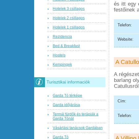
és itt egy
Hotelek 3 csillagos
festőinek
Hotelek 2 csillagos
Telefon:
Hotelek 1 csillagos
Rezidencia
Website:
Bed & Breakfast
Hostels
A Catull
Kempingek
A régészet
barlang ol
Turisztikai informaciók
Catullusró
Garda Tó térképe
Cím:
Garda időjárása
Termál fürdők és terápiák a
Telefon:
Garda Tónál
Vásárlási tanácsok Gardában
Garda Tó
A Villin