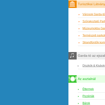
Turisztikai Látvá
Városok Garda-tó
Szórakoztató Par
Múzeumokba Gar
Természeti parkok
Strandfürdők ko
Garda-tó az ejsz
Diszkók & Klubok
Az asztalnál
Éttermek
Pizzériák
Bárok