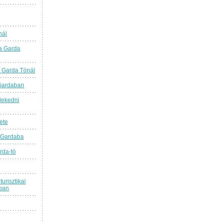
nál
a Garda
 Garda Tónál
 Gardaban
lekedni
ete
 Gardaba
rda-tó
turisztikai
ban