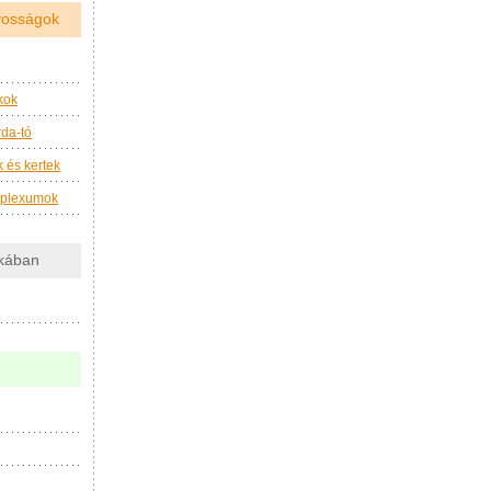
nyosságok
kok
da-tó
 és kertek
mplexumok
akában