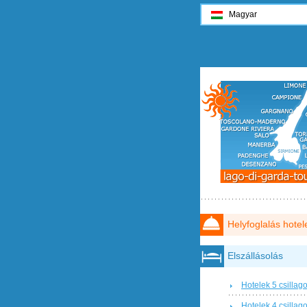
Magyar
Helyfoglalás hotel
Elszállásolás
Hotelek 5 csillag
Hotelek 4 csillag