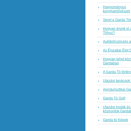
Hagyományos
konyhaművészet
Sport a Garda Tó
Hogyan érünk el 
Tóhoz?
Autókölcsönzés a
Az Éjszakai Élet
Hogyan lehet köz
Gardaban
A Garda Tó történ
Utazási tanácsok
Agroturisztikai Ga
Garda Tó Golf
Utazási irodák és 
központok Garda
Garda-tó Képek