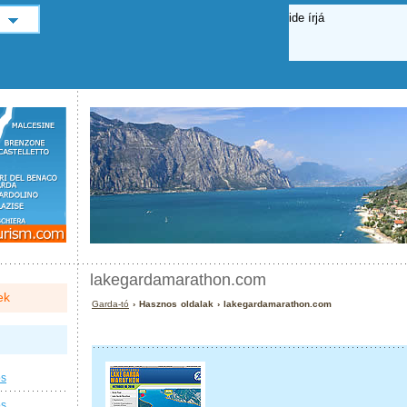
lakegardamarathon.com
ek
Garda-tó
› Hasznos oldalak › lakegardamarathon.com
os
os