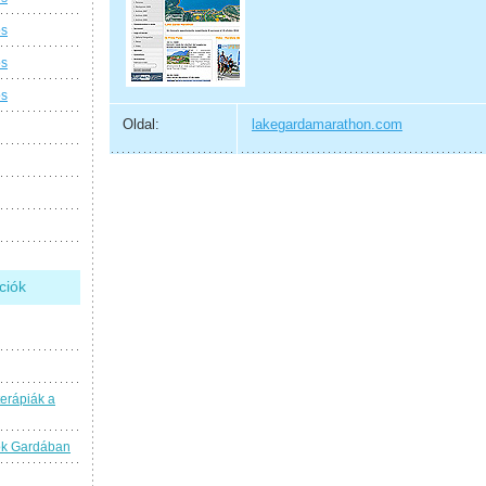
os
os
os
Oldal:
lakegardamarathon.com
ciók
terápiák a
ok Gardában