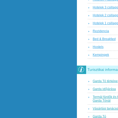
Hotelek 3 csillag
Hotelek 2 csillag
Hotelek 1 csillag
Rezidencia
Bed & Breakfast
Hostels
Kempingek
Turisztikai informa
Garda Tó térképe
Garda időjárása
Termál fürdők és 
Garda Tónál
Vásárlási tanács
Garda Tó