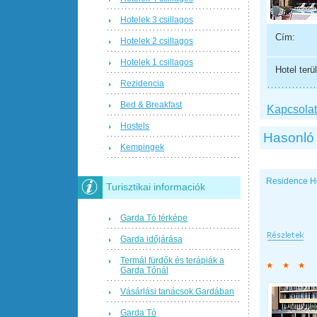
Hotelek 3 csillagos
Cím:
Hotelek 2 csillagos
Hotelek 1 csillagos
Hotel terül
Rezidencia
Bed & Breakfast
Kapcsolat 
Hostels
Hasonló 
Kempingek
Residence H
Turisztikai informaciók
Garda Tó térképe
Garda időjárása
Termál fürdők és terápiák a
Garda Tónál
Vásárlási tanácsok Gardában
Garda Tó