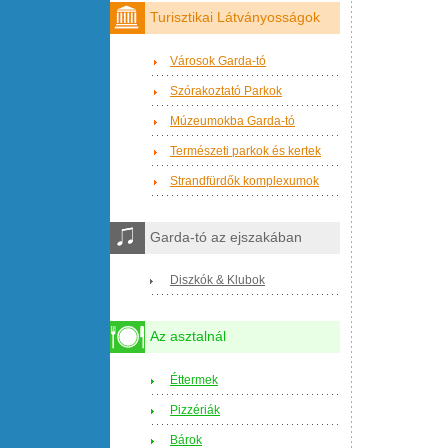
Turisztikai Látványosságok
Városok Garda-tó
Szórakoztató Parkok
Múzeumokba Garda-tó
Természeti parkok és kertek
Strandfürdők komplexumok
Garda-tó az ejszakában
Diszkók & Klubok
Az asztalnál
Éttermek
Pizzériák
Bárok