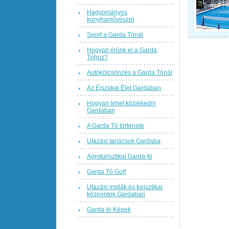
Hagyományos
konyhaművészet
Sport a Garda Tónál
Hogyan érünk el a Garda
Tóhoz?
Autókölcsönzés a Garda Tónál
Az Éjszakai Élet Gardaban
Hogyan lehet közlekedni
Gardaban
A Garda Tó története
Utazási tanácsok Gardaba
Agroturisztikai Garda-tó
Garda Tó Golf
Utazási irodák és turisztikai
központok Gardaban
Garda-tó Képek