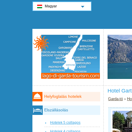
Magyar
Hotel Gar
Helyfoglalás hotelek
Garda-tó
›
Ho
Elszállásolás
Hotelek 5 csillagos
Hotelek 4 csillagos